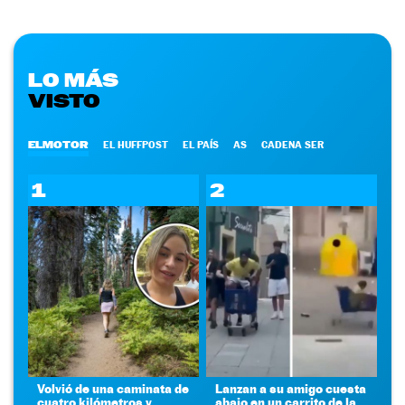
LO MÁS
VISTO
ELMOTOR
EL HUFFPOST
EL PAÍS
AS
CADENA SER
1
2
Volvió de una caminata de
Lanzan a su amigo cuesta
cuatro kilómetros y
abajo en un carrito de la