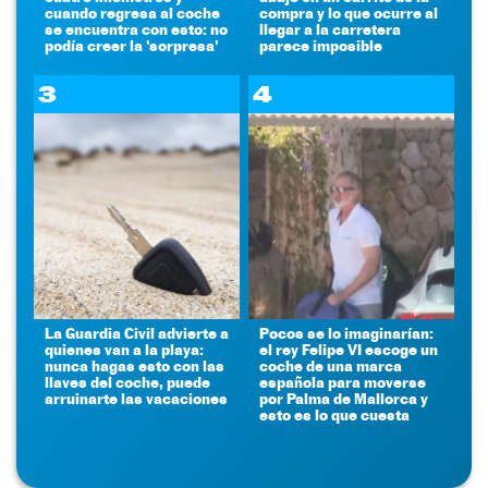
cuando regresa al coche
compra y lo que ocurre al
se encuentra con esto: no
llegar a la carretera
podía creer la 'sorpresa'
parece imposible
3
4
La Guardia Civil advierte a
Pocos se lo imaginarían:
quienes van a la playa:
el rey Felipe VI escoge un
nunca hagas esto con las
coche de una marca
llaves del coche, puede
española para moverse
arruinarte las vacaciones
por Palma de Mallorca y
esto es lo que cuesta