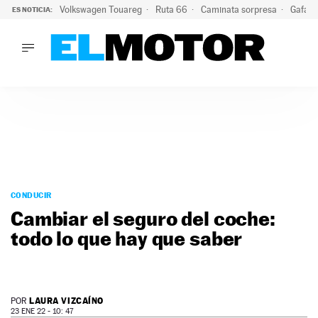
Volkswagen Touareg
Ruta 66
Caminata sorpresa
Gafas 
ES NOTICIA:
LO ÚLTIMO
Ni se te ocurra usar las gafas del eclipse al volante: el moti
LO ÚLTIMO
Ni se te ocurra usar las gafas del eclipse al volante: el motiv
ACTUALIDAD
ELÉCTRICOS
CONDUCIR
PRUEBAS
Saltar
VIRALES
al
CONDUCIR
PODCAST
contenido
Cambiar el seguro del coche:
MOTOS
todo lo que hay que saber
TECNOLOGÍA
SUPERCOCHES
MOTORTV
PREMIOS
LAURA VIZCAÍNO
POR
SERVICIOS
23 ENE 22 - 10: 47