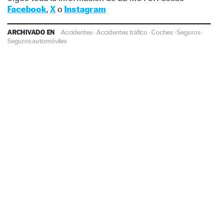
Facebook
,
X
o
Instagram
ARCHIVADO EN
Accidentes
·
Accidentes tráfico
·
Coches
·
Seguros
·
Seguros automóviles