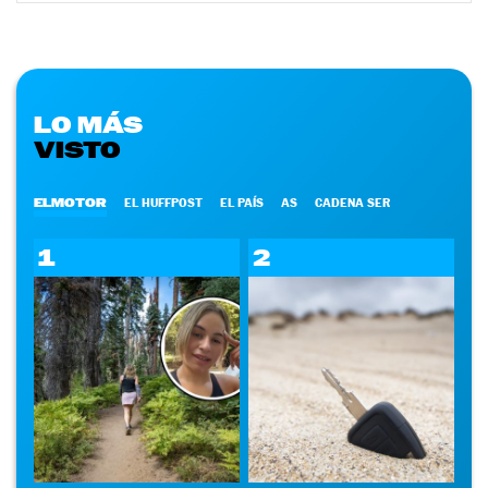
LO MÁS
VISTO
ELMOTOR
EL HUFFPOST
EL PAÍS
AS
CADENA SER
1
2