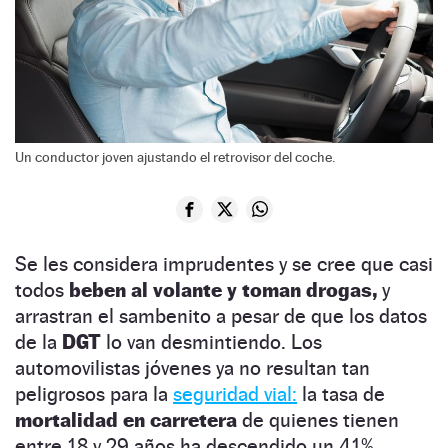
Un conductor joven ajustando el retrovisor del coche.
Se les considera imprudentes y se cree que casi
todos
beben al volante y toman drogas,
y
arrastran el sambenito a pesar de que los datos
de la
DGT
lo van desmintiendo. Los
automovilistas jóvenes ya no resultan tan
peligrosos para la
seguridad vial:
la tasa de
mortalidad en carretera
de quienes tienen
entre 18 y 29 años ha descendido un 41%