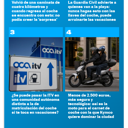
Volvió de una caminata de
La Guardia Civil advierte a
cuatro kilómetros y
quienes van a la playa:
cuando regresa al coche
nunca hagas esto con las
se encuentra con esto: no
llaves del coche, puede
podía creer la 'sorpresa'
arruinarte las vacaciones
3
4
¿Se puede pasar la ITV en
Menos de 2.500 euros,
una comunidad autónoma
más segura y
distinta a la de
tecnológica: así es la
matriculación del coche
moto para el carnet de
si te toca en vacaciones?
coche con la que Kymco
quiere dominar la ciudad