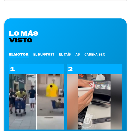
LO MÁS
VISTO
ELMOTOR
EL HUFFPOST
EL PAÍS
AS
CADENA SER
1
2