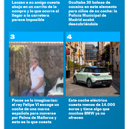
Lanzan a su amigo cuesta
Ocultaba 30 bolsas de
abajo en un carrito de la
cocaína en este elemento
compra y lo que ocurre al
para niños de su coche: la
llegar a la carretera
Policía Municipal de
parece imposible
Madrid acabó
descubriéndola
3
4
Pocos se lo imaginarían:
Este coche eléctrico
el rey Felipe VI escoge un
cuesta menos de 14.000
coche de una marca
euros y tiene algo que
española para moverse
muchos BMW ya no
por Palma de Mallorca y
ofrecen
esto es lo que cuesta