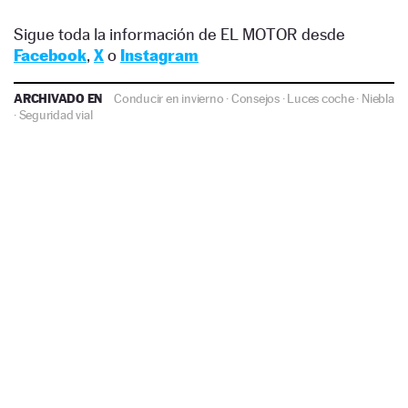
Sigue toda la información de EL MOTOR desde
Facebook
,
X
o
Instagram
ARCHIVADO EN
Conducir en invierno
·
Consejos
·
Luces coche
·
Niebla
·
Seguridad vial