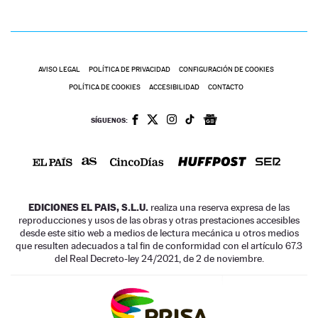
AVISO LEGAL
POLÍTICA DE PRIVACIDAD
CONFIGURACIÓN DE COOKIES
POLÍTICA DE COOKIES
ACCESIBILIDAD
CONTACTO
SÍGUENOS:
EDICIONES EL PAIS, S.L.U.
realiza una reserva expresa de las
reproducciones y usos de las obras y otras prestaciones accesibles
desde este sitio web a medios de lectura mecánica u otros medios
que resulten adecuados a tal fin de conformidad con el artículo 67.3
del Real Decreto-ley 24/2021, de 2 de noviembre.