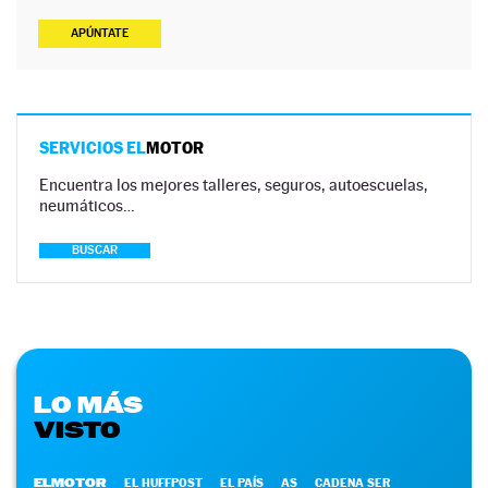
APÚNTATE
SERVICIOS EL
MOTOR
Encuentra los mejores talleres, seguros, autoescuelas,
neumáticos…
BUSCAR
LO MÁS
VISTO
ELMOTOR
EL HUFFPOST
EL PAÍS
AS
CADENA SER