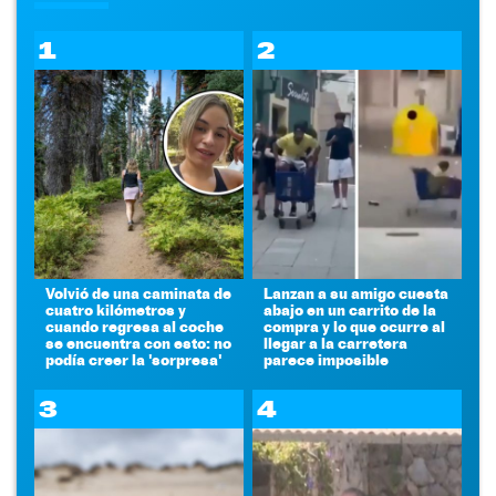
1
2
Volvió de una caminata de
Lanzan a su amigo cuesta
cuatro kilómetros y
abajo en un carrito de la
cuando regresa al coche
compra y lo que ocurre al
se encuentra con esto: no
llegar a la carretera
podía creer la 'sorpresa'
parece imposible
3
4