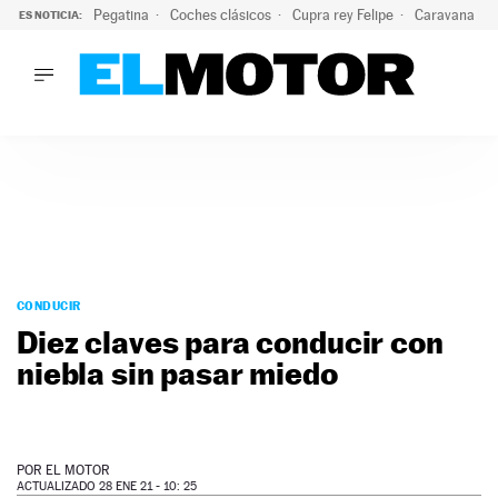
Pegatina
Coches clásicos
Cupra rey Felipe
Caravana lig
ES NOTICIA:
LO ÚLTIMO
¿Conocías esta pegatina de moda?: puede salvar tu coche d
LO ÚLTIMO
¿Conocías esta pegatina de moda?: puede salvar tu coche de
ACTUALIDAD
ELÉCTRICOS
CONDUCIR
PRUEBAS
Saltar
VIRALES
al
CONDUCIR
PODCAST
contenido
Diez claves para conducir con
MOTOS
niebla sin pasar miedo
TECNOLOGÍA
SUPERCOCHES
MOTORTV
PREMIOS
POR
EL MOTOR
SERVICIOS
ACTUALIZADO 28 ENE 21 - 10: 25