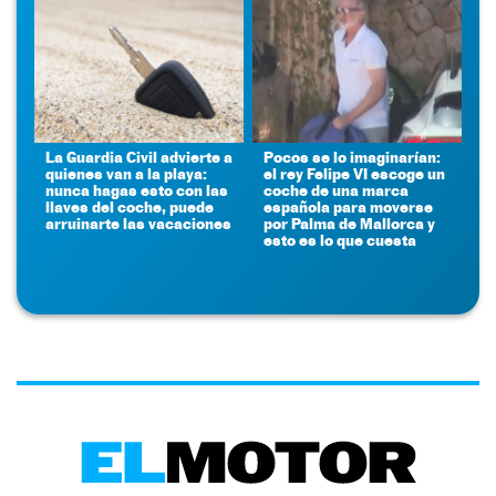
La Guardia Civil advierte a
Pocos se lo imaginarían:
quienes van a la playa:
el rey Felipe VI escoge un
nunca hagas esto con las
coche de una marca
llaves del coche, puede
española para moverse
arruinarte las vacaciones
por Palma de Mallorca y
esto es lo que cuesta