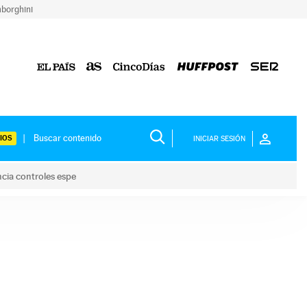
borghini
IOS
INICIAR SESIÓN
ncia controles espe
 y anuncia controles espe