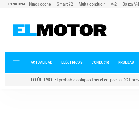
Niños coche
Smart #2
Multa conducir
A-2
Baliza V
ES NOTICIA:
ACTUALIDAD
ELÉCTRICOS
CONDUCIR
ACTUALIDAD
ELÉCTRICOS
CONDUCIR
PRUEBAS
PRUEBAS
Saltar
VIRALES
LO ÚLTIMO
El probable colapso tras el eclipse: la DGT p
al
PODCAST
LO ÚLTIMO
El probable colapso tras el eclipse: la DGT prevé u
contenido
MOTOS
TECNOLOGÍA
SUPERCOCHES
MOTORTV
PREMIOS
SERVICIOS