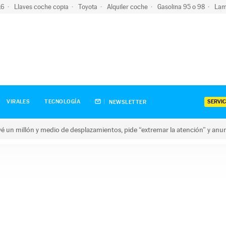
-16
Llaves coche copia
Toyota
Alquiler coche
Gasolina 95 o 98
Lam
SERVIC
VIRALES
TECNOLOGÍA
NEWSLETTER
revé un millón y medio de desplazamientos, pide “extremar la atención” y anu
n millón y medio de desplazamientos, pide “extremar la atención”