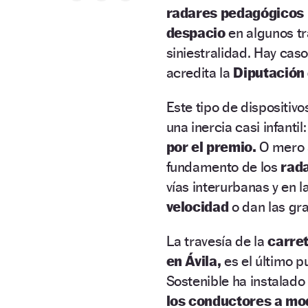
radares pedagógicos
despacio
en algunos t
siniestralidad. Hay cas
acredita la
Diputación
Este tipo de dispositi
una inercia casi infantil
por el premio.
O mero a
fundamento de los
rad
vías interurbanas y en l
velocidad
o dan las gra
La travesía de la
carre
en Ávila,
es el último p
Sostenible ha instalado 
los conductores a mod