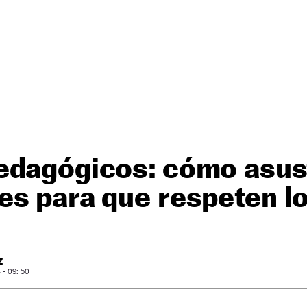
edagógicos: cómo asust
s para que respeten lo
Z
- 09: 50