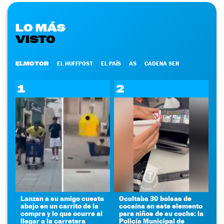
LO MÁS
VISTO
ELMOTOR
EL HUFFPOST
EL PAÍS
AS
CADENA SER
1
2
Lanzan a su amigo cuesta
Ocultaba 30 bolsas de
abajo en un carrito de la
cocaína en este elemento
compra y lo que ocurre al
para niños de su coche: la
llegar a la carretera
Policía Municipal de