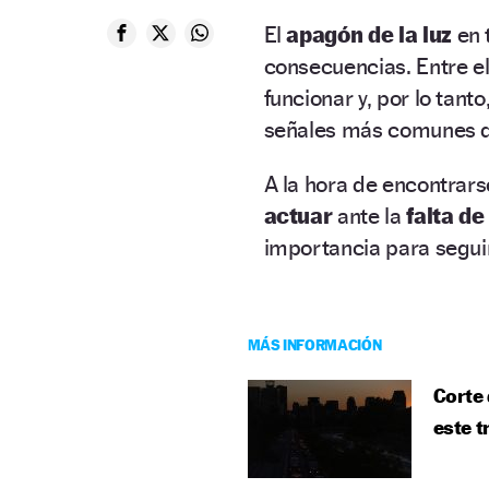
El
apagón de la luz
en 
consecuencias. Entre el
funcionar y, por lo tant
señales más comunes de
A la hora de encontrars
actuar
ante la
falta d
importancia para seguir
MÁS INFORMACIÓN
Corte 
este t