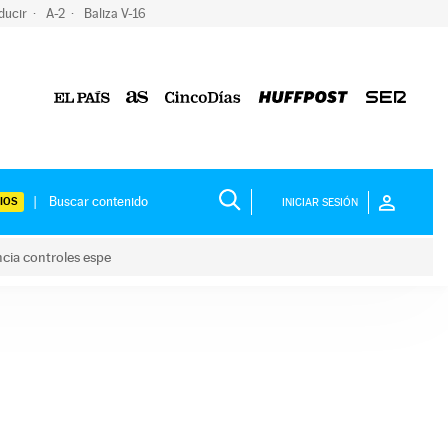
ducir
A-2
Baliza V-16
IOS
INICIAR SESIÓN
ncia controles espe
 y anuncia controles espe