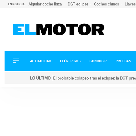
Alquilar coche Ibiza
DGT eclipse
Coches chinos
Llaves
ES NOTICIA:
ACTUALIDAD
ELÉCTRICOS
CONDUCIR
ACTUALIDAD
ELÉCTRICOS
CONDUCIR
PRUEBAS
PRUEBAS
Saltar
VIRALES
LO ÚLTIMO
El probable colapso tras el eclipse: la DGT p
al
PODCAST
LO ÚLTIMO
El probable colapso tras el eclipse: la DGT prevé u
contenido
MOTOS
TECNOLOGÍA
SUPERCOCHES
MOTORTV
PREMIOS
SERVICIOS