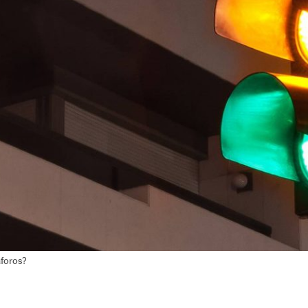
áforos?