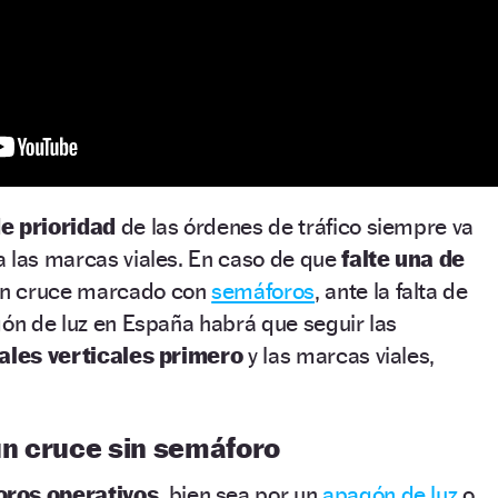
de prioridad
de las órdenes de tráfico siempre va
a las marcas viales. En caso de que
falte una de
n cruce marcado con
semáforos
, ante la falta de
gón de luz en España habrá que seguir las
ales verticales primero
y las marcas viales,
n cruce sin semáforo
ros operativos
, bien sea por un
apagón de luz
o