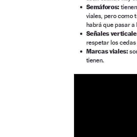
Semáforos:
tienen
viales, pero como 
habrá que pasar a l
Señales verticale
respetar los cedas 
Marcas viales:
son
tienen.