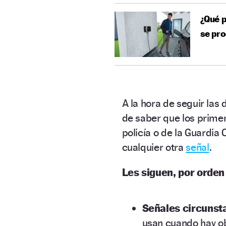
¿Qué p
se pro
A la hora de seguir las 
de saber que los primer
policía o de la Guardia C
cualquier otra
señal
.
Les siguen, por orde
Señales circunsta
usan cuando hay ob