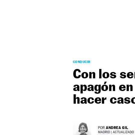
NEWSLETTER
SÍGUENOS
CONDUCIR
Con los se
apagón en 
hacer caso
ANDREA GIL
POR
MADRID |
ACTUALIZADO 2