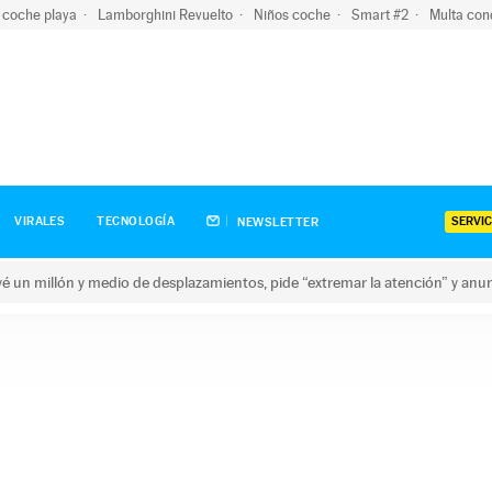
 coche playa
Lamborghini Revuelto
Niños coche
Smart #2
Multa con
SERVIC
VIRALES
TECNOLOGÍA
NEWSLETTER
revé un millón y medio de desplazamientos, pide “extremar la atención” y anu
n millón y medio de desplazamientos, pide “extremar la atención”