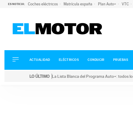
Coches eléctricos
Matrícula españa
Plan Auto+
VTC
ES NOTICIA:
ACTUALIDAD
ELÉCTRICOS
CONDUCIR
ACTUALIDAD
ELÉCTRICOS
CONDUCIR
PRUEBAS
PRUEBAS
Saltar
VIRALES
LO ÚLTIMO
La Lista Blanca del Programa Auto+: todos lo
al
PODCAST
LO ÚLTIMO
La Lista Blanca del Programa Auto+: todos los coc
contenido
MOTOS
TECNOLOGÍA
SUPERCOCHES
MOTORTV
PREMIOS
SERVICIOS