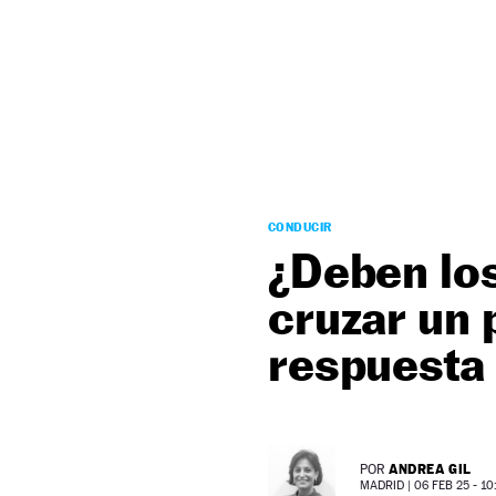
NEWSLETTER
SÍGUENOS
CONDUCIR
¿Deben lo
cruzar un 
respuesta 
ANDREA GIL
POR
MADRID |
06 FEB 25 - 10