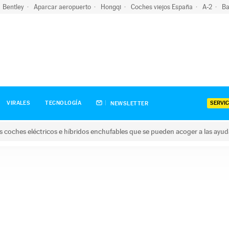
Bentley
Aparcar aeropuerto
Hongqi
Coches viejos España
A-2
Ba
SERVIC
VIRALES
TECNOLOGÍA
NEWSLETTER
s coches eléctricos e híbridos enchufables que se pueden acoger a las ayu
hes eléctricos e híbridos enchufables que se pueden acoger a la