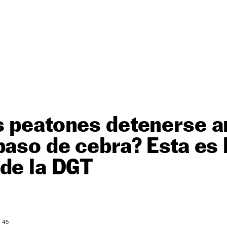
s peatones detenerse a
paso de cebra? Esta es 
de la DGT
: 45