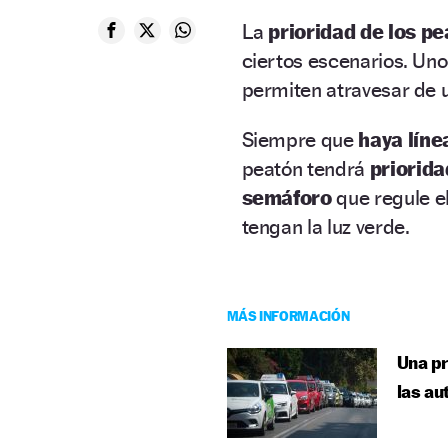
La
prioridad de los p
ciertos escenarios. Uno
permiten atravesar de u
Siempre que
haya líne
peatón tendrá
priorida
semáforo
que regule e
tengan la luz verde.
MÁS INFORMACIÓN
Una pr
las au