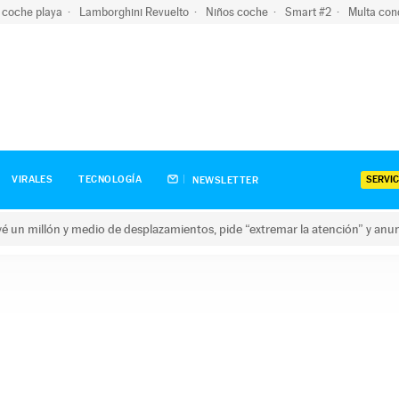
 coche playa
Lamborghini Revuelto
Niños coche
Smart #2
Multa con
SERVIC
VIRALES
TECNOLOGÍA
NEWSLETTER
revé un millón y medio de desplazamientos, pide “extremar la atención” y anu
n millón y medio de desplazamientos, pide “extremar la atención”