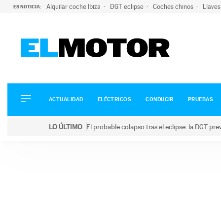
Alquilar coche Ibiza
DGT eclipse
Coches chinos
Llaves
ES NOTICIA:
ACTUALIDAD
ELÉCTRICOS
CONDUCIR
ACTUALIDAD
ELÉCTRICOS
CONDUCIR
PRUEBAS
PRUEBAS
Saltar
VIRALES
LO ÚLTIMO
El probable colapso tras el eclipse: la DGT p
al
PODCAST
LO ÚLTIMO
El probable colapso tras el eclipse: la DGT prevé u
contenido
MOTOS
TECNOLOGÍA
SUPERCOCHES
MOTORTV
PREMIOS
SERVICIOS