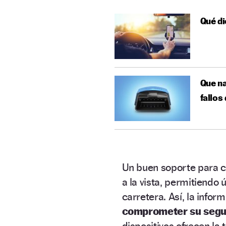
Qué di
Que na
fallos
Un buen soporte para 
a la vista, permitiendo
carretera. Así, la info
comprometer su segur
dispositivos ofrecen la