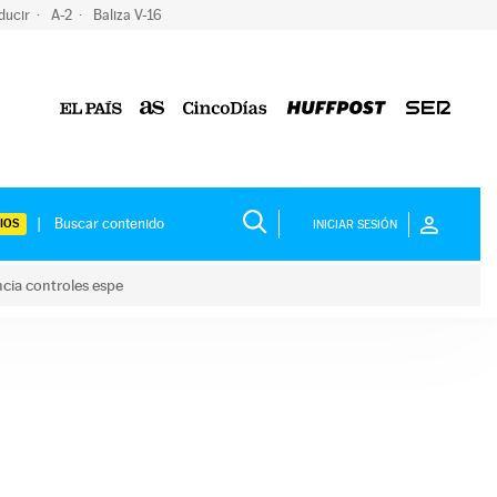
ducir
A-2
Baliza V-16
IOS
INICIAR SESIÓN
ncia controles espe
 y anuncia controles espe