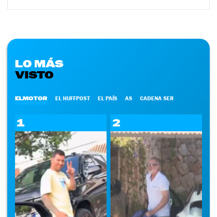
LO MÁS
VISTO
ELMOTOR
EL HUFFPOST
EL PAÍS
AS
CADENA SER
1
2