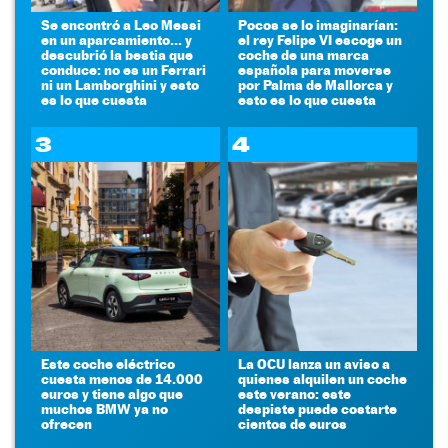
Se encontró a Leo Messi
Pocos se lo imaginarían:
en un aparcamiento... y
el rey Felipe VI escoge un
descubrió la bestia que
coche de una marca
conduce: no es un Ferrari
española para moverse
ni un Lamborghini y esto
por Palma de Mallorca y
es lo que cuesta
esto es lo que cuesta
3
4
Este coche eléctrico
La OCU lanza un aviso a
cuesta menos de 14.000
quienes alquilen un coche
euros y tiene algo que
este verano: este
muchos BMW ya no
despiste puede costarte
ofrecen
cientos de euros