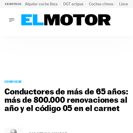
Alquilar coche Ibiza
DGT eclipse
Coches chinos
Llaves 
ES NOTICIA:
LO ÚLTIMO
Hongqi prepara su desembarco en España: SUV eléctricos c
LO ÚLTIMO
Hongqi prepara su desembarco en España: SUV eléctricos c
ACTUALIDAD
ELÉCTRICOS
CONDUCIR
PRUEBAS
Saltar
VIRALES
al
CONDUCIR
PODCAST
contenido
Conductores de más de 65 años:
MOTOS
más de 800.000 renovaciones al
TECNOLOGÍA
año y el código 05 en el carnet
SUPERCOCHES
MOTORTV
PREMIOS
SERVICIOS