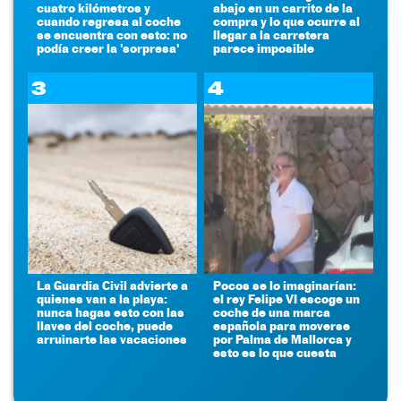
cuatro kilómetros y
abajo en un carrito de la
cuando regresa al coche
compra y lo que ocurre al
se encuentra con esto: no
llegar a la carretera
podía creer la 'sorpresa'
parece imposible
3
4
La Guardia Civil advierte a
Pocos se lo imaginarían:
quienes van a la playa:
el rey Felipe VI escoge un
nunca hagas esto con las
coche de una marca
llaves del coche, puede
española para moverse
arruinarte las vacaciones
por Palma de Mallorca y
esto es lo que cuesta