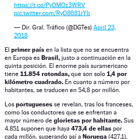
https://t.co/PyOMOz3WRV
pic.twitter.com/RyO8681rYb
— Dir. Gral. Tráfico (@DGTes)
April 23,
2018
El
primer país
en la lista que no se encuentra
en Europa es
Brasil,
justo a continuación en la
quinta posición. El enorme país suramericano
tiene
11.854 rotondas,
que son solo
1,4 por
kilómetro cuadrado.
En cuanto a número por
habitantes, se traducen en 54,8 por millón.
Los
portugueses
se revelan, tras los franceses,
como los conductores que se enfrentan a
mayor número de
glorietas por habitante.
Sus
4.851 suponen que haya
473,4 de ellas
por
cada millón, superando así a
Noruega
(427,1),