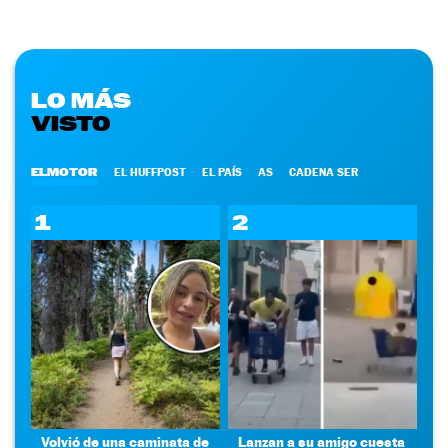
LO MÁS
VISTO
ELMOTOR
EL HUFFPOST
EL PAÍS
AS
CADENA SER
1
2
Volvió de una caminata de
Lanzan a su amigo cuesta