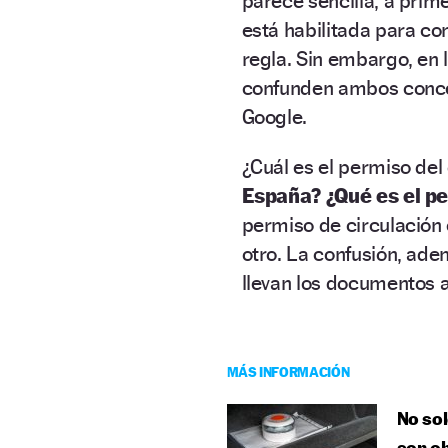
parece sencilla, a prim
está habilitada para con
regla. Sin embargo, en 
confunden ambos conce
Google.
¿Cuál es el permiso de
España? ¿Qué es el pe
permiso de circulación 
otro. La confusión, ade
llevan los documentos a
MÁS INFORMACIÓN
No sol
son ob