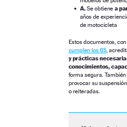
modelos de potenc
A.
Se obtiene
a pa
años de experienci
de motocicleta
Estos documentos, con
cumplen los 65
, acredi
y prácticas necesaria
conocimientos, capac
forma segura. También 
provocar su suspensión 
o reiteradas.