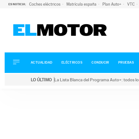
Coches eléctricos
Matrícula españa
Plan Auto+
VTC
ES NOTICIA:
ACTUALIDAD
ELÉCTRICOS
CONDUCIR
ACTUALIDAD
ELÉCTRICOS
CONDUCIR
PRUEBAS
PRUEBAS
Saltar
VIRALES
LO ÚLTIMO
La Lista Blanca del Programa Auto+: todos lo
al
PODCAST
LO ÚLTIMO
La Lista Blanca del Programa Auto+: todos los coc
contenido
MOTOS
TECNOLOGÍA
SUPERCOCHES
MOTORTV
PREMIOS
SERVICIOS