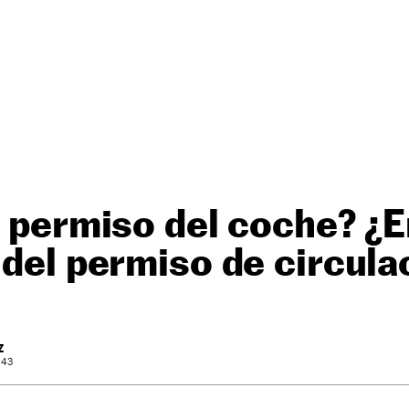
l permiso del coche? ¿E
 del permiso de circula
Z
 43