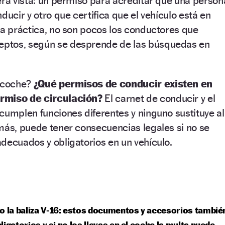
era vista: un permiso para acreditar que una person
ducir y otro que certifica que el vehículo está en
la práctica, no son pocos los conductores que
ptos, según se desprende de las búsquedas en
l coche?
¿Qué permisos de conducir existen en
rmiso de circulación?
El carnet de conducir y el
cumplen funciones diferentes y ninguno sustituye al
más, puede tener consecuencias legales si no se
decuados y obligatorios en un vehículo.
o la baliza V-16: estos documentos y accesorios tambié
ligatorios y si no los llevas en el coche la multa puede