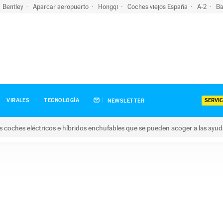
Bentley
Aparcar aeropuerto
Hongqi
Coches viejos España
A-2
Ba
SERVIC
VIRALES
TECNOLOGÍA
NEWSLETTER
s coches eléctricos e híbridos enchufables que se pueden acoger a las ayu
hes eléctricos e híbridos enchufables que se pueden acoger a la