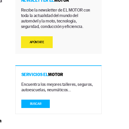
a
NEWSLETTER EL
MOTOR
Recibe la newsletter de EL MOTOR con
toda la actualidad del mundo del
automóvil y la moto, tecnología,
seguridad, conducción y eficiencia.
APÚNTATE
SERVICIOS EL
MOTOR
Encuentra los mejores talleres, seguros,
autoescuelas, neumáticos…
BUSCAR
n