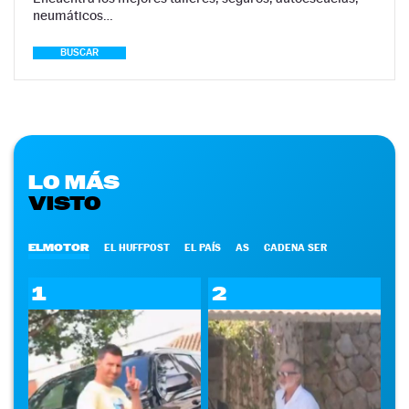
neumáticos…
BUSCAR
LO MÁS
VISTO
ELMOTOR
EL HUFFPOST
EL PAÍS
AS
CADENA SER
1
2