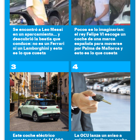
Se encontró a Leo Messi
Pocos se lo imaginarían:
en un aparcamiento... y
el rey Felipe VI escoge un
descubrió la bestia que
coche de una marca
conduce: no es un Ferrari
española para moverse
ni un Lamborghini y esto
por Palma de Mallorca y
es lo que cuesta
esto es lo que cuesta
3
4
Este coche eléctrico
La OCU lanza un aviso a
cuesta menos de 14.000
quienes alquilen un coche