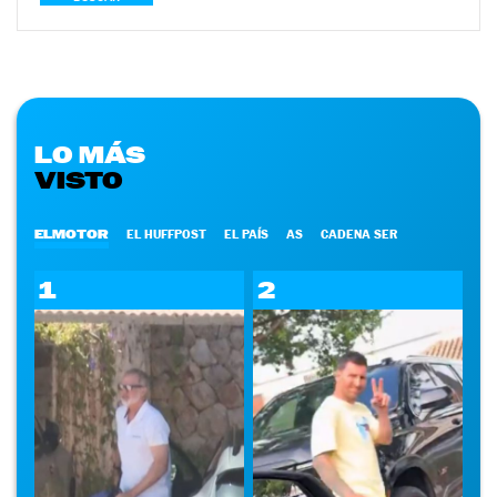
LO MÁS
VISTO
ELMOTOR
EL HUFFPOST
EL PAÍS
AS
CADENA SER
1
2