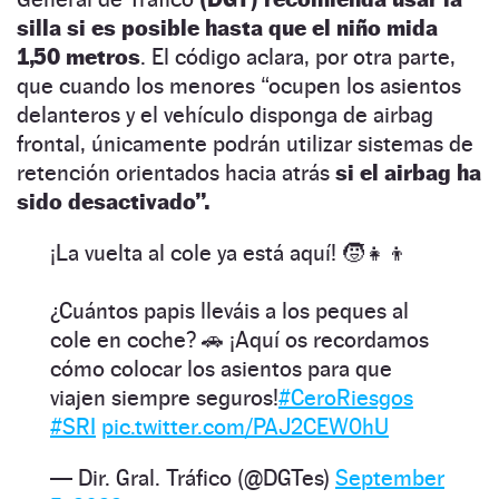
silla si es posible hasta que el niño mida
1,50 metros
. El código aclara, por otra parte,
que cuando los menores “ocupen los asientos
delanteros y el vehículo disponga de airbag
frontal, únicamente podrán utilizar sistemas de
retención orientados hacia atrás
si el airbag ha
sido desactivado”.
¡La vuelta al cole ya está aquí! 🧒👧👦 ​
¿Cuántos papis lleváis a los peques al
cole en coche? 🚗 ¡Aquí os recordamos
cómo colocar los asientos para que
viajen siempre seguros!​
#CeroRiesgos
#SRI
pic.twitter.com/PAJ2CEW0hU
— Dir. Gral. Tráfico (@DGTes)
September