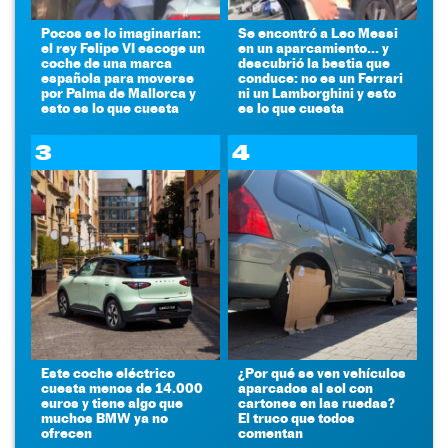
Pocos se lo imaginarían:
Se encontró a Leo Messi
el rey Felipe VI escoge un
en un aparcamiento... y
coche de una marca
descubrió la bestia que
española para moverse
conduce: no es un Ferrari
por Palma de Mallorca y
ni un Lamborghini y esto
esto es lo que cuesta
es lo que cuesta
3
4
Este coche eléctrico
¿Por qué se ven vehículos
cuesta menos de 14.000
aparcados al sol con
euros y tiene algo que
cartones en las ruedas?
muchos BMW ya no
El truco que todos
ofrecen
comentan