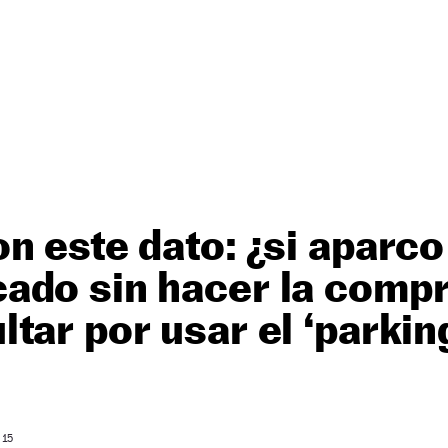
n este dato: ¿si aparco
ado sin hacer la comp
tar por usar el ‘parkin
 15