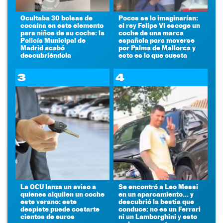
Ocultaba 30 bolsas de
Pocos se lo imaginarían:
cocaína en este elemento
el rey Felipe VI escoge un
para niños de su coche: la
coche de una marca
Policía Municipal de
española para moverse
Madrid acabó
por Palma de Mallorca y
descubriéndola
esto es lo que cuesta
3
4
La OCU lanza un aviso a
Se encontró a Leo Messi
quienes alquilen un coche
en un aparcamiento... y
este verano: este
descubrió la bestia que
despiste puede costarte
conduce: no es un Ferrari
cientos de euros
ni un Lamborghini y esto