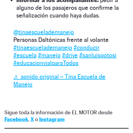
Informar a los acompañantes:
pedir a
alguno de los pasajeros que confirme la
señalización cuando haya dudas.
@tinaescuelademanejo
Personas Daltónicas frente al volante
#tinaescuelademanejo
#conducir
#escuela
#manejo
#drive
#sanluispotosi
#educacionvialparaTodos
♬ sonido original – Tina Escuela de
Manejo
Sigue toda la información de EL MOTOR desde
Facebook
,
X
o
Instagram