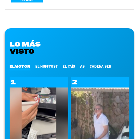
BUSCAR
LO MÁS
VISTO
ELMOTOR
EL HUFFPOST
EL PAÍS
AS
CADENA SER
1
2