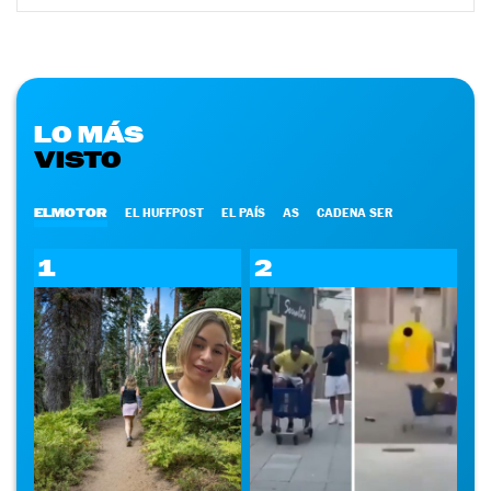
LO MÁS
VISTO
ELMOTOR
EL HUFFPOST
EL PAÍS
AS
CADENA SER
1
2