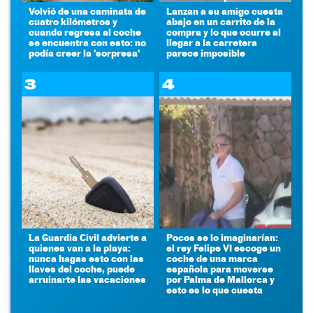
Volvió de una caminata de
Lanzan a su amigo cuesta
cuatro kilómetros y
abajo en un carrito de la
cuando regresa al coche
compra y lo que ocurre al
se encuentra con esto: no
llegar a la carretera
podía creer la 'sorpresa'
parece imposible
3
4
La Guardia Civil advierte a
Pocos se lo imaginarían:
quienes van a la playa:
el rey Felipe VI escoge un
nunca hagas esto con las
coche de una marca
llaves del coche, puede
española para moverse
arruinarte las vacaciones
por Palma de Mallorca y
esto es lo que cuesta