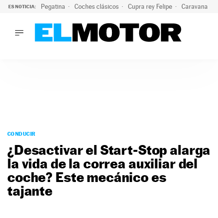
Pegatina
Coches clásicos
Cupra rey Felipe
Caravana lig
ES NOTICIA:
LO ÚLTIMO
¿Conocías esta pegatina de moda?: puede salvar tu coche d
LO ÚLTIMO
¿Conocías esta pegatina de moda?: puede salvar tu coche de
ACTUALIDAD
ELÉCTRICOS
CONDUCIR
PRUEBAS
Saltar
VIRALES
al
CONDUCIR
PODCAST
contenido
¿Desactivar el Start-Stop alarga
MOTOS
la vida de la correa auxiliar del
TECNOLOGÍA
coche? Este mecánico es
SUPERCOCHES
MOTORTV
tajante
PREMIOS
SERVICIOS