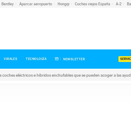
Bentley
Aparcar aeropuerto
Hongqi
Coches viejos España
A-2
Ba
SERVIC
VIRALES
TECNOLOGÍA
NEWSLETTER
s coches eléctricos e híbridos enchufables que se pueden acoger a las ayu
hes eléctricos e híbridos enchufables que se pueden acoger a la