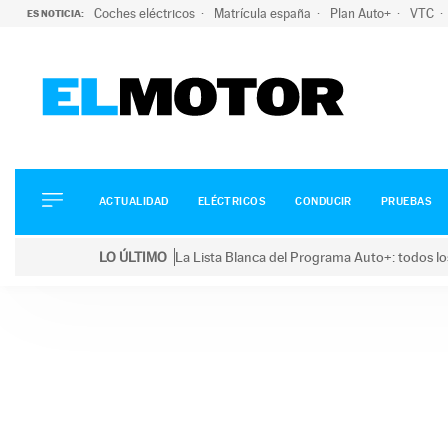
Coches eléctricos
Matrícula españa
Plan Auto+
VTC
ES NOTICIA:
ACTUALIDAD
ELÉCTRICOS
CONDUCIR
ACTUALIDAD
ELÉCTRICOS
CONDUCIR
PRUEBAS
PRUEBAS
Saltar
VIRALES
LO ÚLTIMO
La Lista Blanca del Programa Auto+: todos lo
al
PODCAST
LO ÚLTIMO
La Lista Blanca del Programa Auto+: todos los coc
contenido
MOTOS
TECNOLOGÍA
SUPERCOCHES
MOTORTV
PREMIOS
SERVICIOS