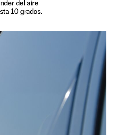
nder del aire
sta 10 grados.