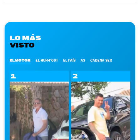
LO MÁS
VISTO
ELMOTOR
EL HUFFPOST
EL PAÍS
AS
CADENA SER
1
2