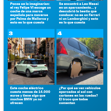
Pocos se lo imaginarían:
Se encontró a Leo Messi
el rey Felipe VI escoge un
en un aparcamiento... y
coche de una marca
descubrió la bestia que
española para moverse
conduce: no es un Ferrari
por Palma de Mallorca y
ni un Lamborghini y esto
esto es lo que cuesta
es lo que cuesta
3
4
Este coche eléctrico
¿Por qué se ven vehículos
cuesta menos de 14.000
aparcados al sol con
euros y tiene algo que
cartones en las ruedas?
muchos BMW ya no
El truco que todos
ofrecen
comentan