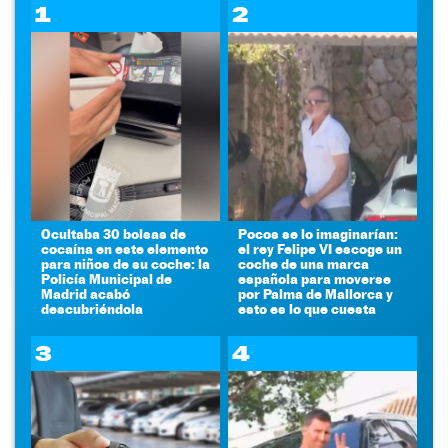
1
2
Ocultaba 30 bolsas de
Pocos se lo imaginarían:
cocaína en este elemento
el rey Felipe VI escoge un
para niños de su coche: la
coche de una marca
Policía Municipal de
española para moverse
Madrid acabó
por Palma de Mallorca y
descubriéndola
esto es lo que cuesta
3
4