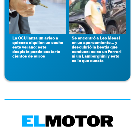
La OCU lanza un aviso a
Se encontró a Leo Messi
quienes alquilen un coche
en un aparcamiento... y
este verano: este
descubrió la bestia que
despiste puede costarte
conduce: no es un Ferrari
cientos de euros
ni un Lamborghini y esto
es lo que cuesta