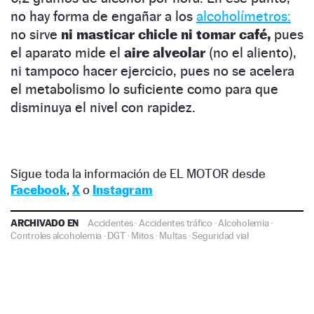
no hay forma de engañar a los
alcoholímetros:
no sirve
ni masticar chicle ni tomar café,
pues
el aparato mide el
aire alveolar
(no el aliento),
ni tampoco hacer ejercicio, pues no se acelera
el metabolismo lo suficiente como para que
disminuya el nivel con rapidez.
Sigue toda la información de EL MOTOR desde
Facebook
,
X
o
Instagram
ARCHIVADO EN
Accidentes
·
Accidentes tráfico
·
Alcoholemia
·
Controles alcoholemia
·
DGT
·
Mitos
·
Multas
·
Seguridad vial