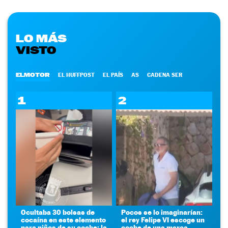
LO MÁS
VISTO
ELMOTOR
EL HUFFPOST
EL PAÍS
AS
CADENA SER
1
2
Ocultaba 30 bolsas de
Pocos se lo imaginarían:
cocaína en este elemento
el rey Felipe VI escoge un
para niños de su coche: la
coche de una marca