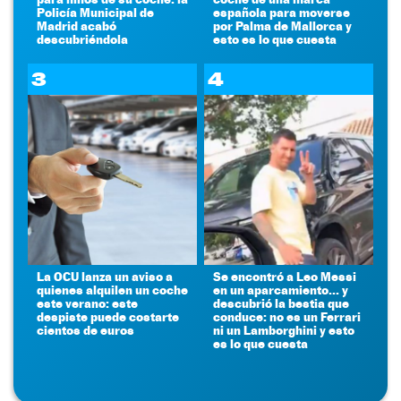
Policía Municipal de
española para moverse
Madrid acabó
por Palma de Mallorca y
descubriéndola
esto es lo que cuesta
3
4
La OCU lanza un aviso a
Se encontró a Leo Messi
quienes alquilen un coche
en un aparcamiento... y
este verano: este
descubrió la bestia que
despiste puede costarte
conduce: no es un Ferrari
cientos de euros
ni un Lamborghini y esto
es lo que cuesta