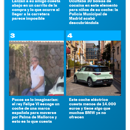
Lanzan a su amigo cuesta
Ocultaba 30 bolsas de
abajo en un carrito de la
cocaína en este elemento
compra y lo que ocurre al
para niños de su coche: la
llegar a la carretera
Policía Municipal de
parece imposible
Madrid acabó
descubriéndola
3
4
Pocos se lo imaginarían:
Este coche eléctrico
el rey Felipe VI escoge un
cuesta menos de 14.000
coche de una marca
euros y tiene algo que
española para moverse
muchos BMW ya no
por Palma de Mallorca y
ofrecen
esto es lo que cuesta