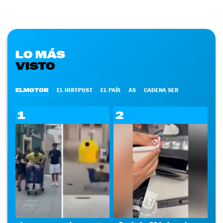
LO MÁS
VISTO
ELMOTOR
EL HUFFPOST
EL PAÍS
AS
CADENA SER
1
2