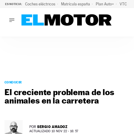
Coches eléctricos
Matrícula españa
Plan Auto+
VTC
ES NOTICIA:
LO ÚLTIMO
La Lista Blanca del Programa Auto+: todos los coches eléct
LO ÚLTIMO
La Lista Blanca del Programa Auto+: todos los coches eléctr
ACTUALIDAD
ELÉCTRICOS
CONDUCIR
PRUEBAS
Saltar
VIRALES
al
CONDUCIR
PODCAST
contenido
El creciente problema de los
MOTOS
animales en la carretera
TECNOLOGÍA
SUPERCOCHES
MOTORTV
PREMIOS
SERGIO AMADOZ
POR
SERVICIOS
ACTUALIZADO 10 NOV 22 - 16: 57