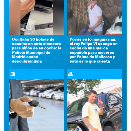
Ocultaba 30 bolsas de
Pocos se lo imaginarían:
cocaína en este elemento
el rey Felipe VI escoge un
para niños de su coche: la
coche de una marca
Policía Municipal de
española para moverse
Madrid acabó
por Palma de Mallorca y
descubriéndola
esto es lo que cuesta
3
4