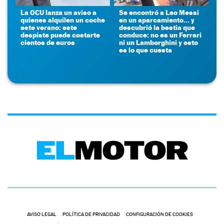
La OCU lanza un aviso a
Se encontró a Leo Messi
quienes alquilen un coche
en un aparcamiento... y
este verano: este
descubrió la bestia que
despiste puede costarte
conduce: no es un Ferrari
cientos de euros
ni un Lamborghini y esto
es lo que cuesta
AVISO LEGAL
POLÍTICA DE PRIVACIDAD
CONFIGURACIÓN DE COOKIES