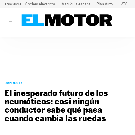
Coches eléctricos
Matrícula españa
Plan Auto+
VTC
ES NOTICIA:
LO ÚLTIMO
La Lista Blanca del Programa Auto+: todos los coches eléct
LO ÚLTIMO
La Lista Blanca del Programa Auto+: todos los coches eléctr
ACTUALIDAD
ELÉCTRICOS
CONDUCIR
PRUEBAS
Saltar
VIRALES
al
CONDUCIR
PODCAST
contenido
El inesperado futuro de los
MOTOS
neumáticos: casi ningún
TECNOLOGÍA
conductor sabe qué pasa
SUPERCOCHES
MOTORTV
cuando cambia las ruedas
PREMIOS
SERVICIOS