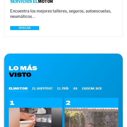
SERVICIOS EL
MOTOR
Encuentra los mejores talleres, seguros, autoescuelas,
neumáticos…
BUSCAR
LO MÁS
VISTO
ELMOTOR
EL HUFFPOST
EL PAÍS
AS
CADENA SER
1
2