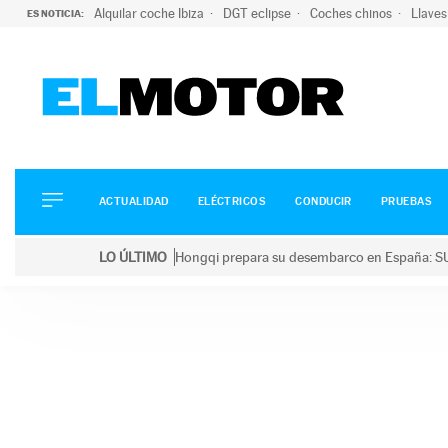
Alquilar coche Ibiza
DGT eclipse
Coches chinos
Llaves
ES NOTICIA:
ACTUALIDAD
ELÉCTRICOS
CONDUCIR
ACTUALIDAD
ELÉCTRICOS
CONDUCIR
PRUEBAS
PRUEBAS
Saltar
VIRALES
LO ÚLTIMO
Hongqi prepara su desembarco en España: SU
al
PODCAST
LO ÚLTIMO
Hongqi prepara su desembarco en España: SUV eléc
contenido
MOTOS
TECNOLOGÍA
SUPERCOCHES
MOTORTV
PREMIOS
SERVICIOS