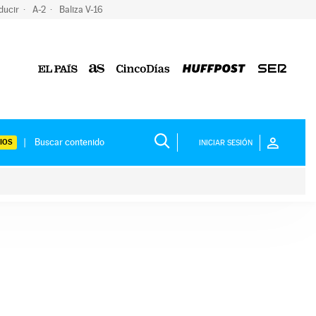
ducir
A-2
Baliza V-16
IOS
INICIAR SESIÓN
ium