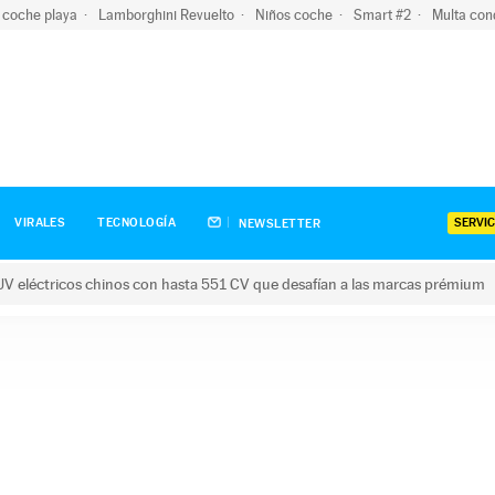
 coche playa
Lamborghini Revuelto
Niños coche
Smart #2
Multa con
SERVIC
VIRALES
TECNOLOGÍA
NEWSLETTER
V eléctricos chinos con hasta 551 CV que desafían a las marcas prémium
tricos chinos con hasta 551 CV que desafían a las marcas prém