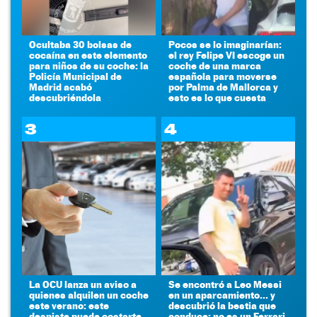
Ocultaba 30 bolsas de
Pocos se lo imaginarían:
cocaína en este elemento
el rey Felipe VI escoge un
para niños de su coche: la
coche de una marca
Policía Municipal de
española para moverse
Madrid acabó
por Palma de Mallorca y
descubriéndola
esto es lo que cuesta
3
4
La OCU lanza un aviso a
Se encontró a Leo Messi
quienes alquilen un coche
en un aparcamiento... y
este verano: este
descubrió la bestia que
despiste puede costarte
conduce: no es un Ferrari