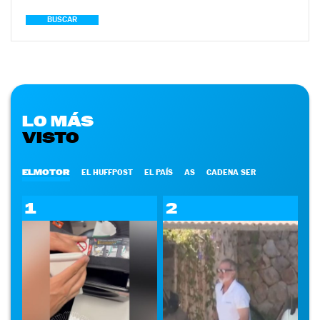
BUSCAR
LO MÁS
VISTO
ELMOTOR
EL HUFFPOST
EL PAÍS
AS
CADENA SER
1
2