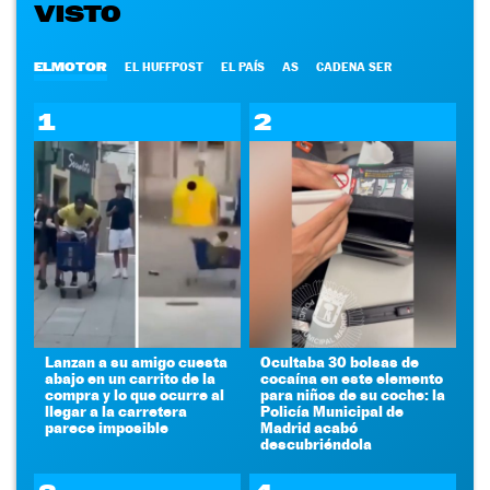
VISTO
ELMOTOR
EL HUFFPOST
EL PAÍS
AS
CADENA SER
1
2
Lanzan a su amigo cuesta
Ocultaba 30 bolsas de
abajo en un carrito de la
cocaína en este elemento
compra y lo que ocurre al
para niños de su coche: la
llegar a la carretera
Policía Municipal de
parece imposible
Madrid acabó
descubriéndola