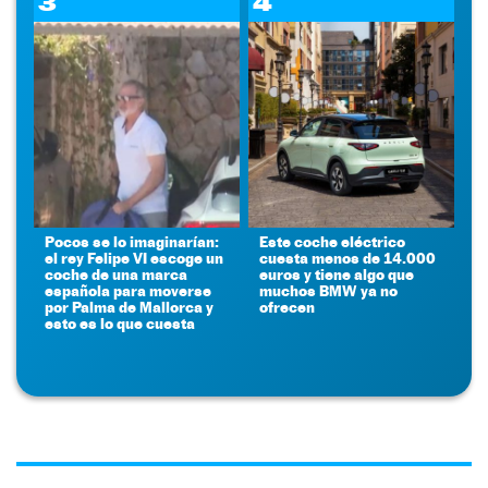
3
4
Pocos se lo imaginarían:
Este coche eléctrico
el rey Felipe VI escoge un
cuesta menos de 14.000
coche de una marca
euros y tiene algo que
española para moverse
muchos BMW ya no
por Palma de Mallorca y
ofrecen
esto es lo que cuesta