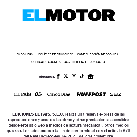
AVISO LEGAL
POLÍTICA DE PRIVACIDAD
CONFIGURACIÓN DE COOKIES
POLÍTICA DE COOKIES
ACCESIBILIDAD
CONTACTO
SÍGUENOS:
EDICIONES EL PAIS, S.L.U.
realiza una reserva expresa de las
reproducciones y usos de las obras y otras prestaciones accesibles
desde este sitio web a medios de lectura mecánica u otros medios
que resulten adecuados a tal fin de conformidad con el artículo 67.3
del Real Decreto-ley 24/2021, de 2 de noviembre.