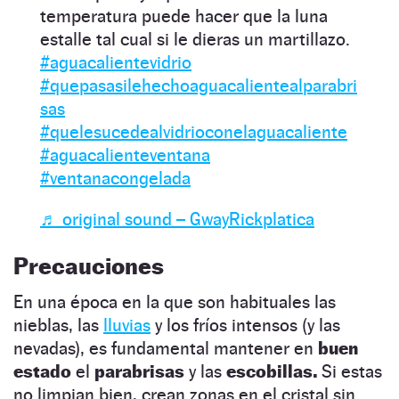
temperatura puede hacer que la luna
estalle tal cual si le dieras un martillazo.
#aguacalientevidrio
#quepasasilehechoaguacalientealparabri
sas
#quelesucedealvidrioconelaguacaliente
#aguacalienteventana
#ventanacongelada
♬ original sound – GwayRickplatica
Precauciones
En una época en la que son habituales las
nieblas, las
lluvias
y los fríos intensos (y las
nevadas), es fundamental mantener en
buen
estado
el
parabrisas
y las
escobillas.
Si estas
no limpian bien, crean zonas en el cristal sin