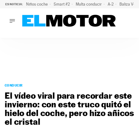
Niños coche
Smart #2
Multa conducir
A-2
Baliza V-1
ES NOTICIA:
LO ÚLTIMO
El probable colapso tras el eclipse: la DGT prevé un millón 
LO ÚLTIMO
El probable colapso tras el eclipse: la DGT prevé un millón 
ACTUALIDAD
ELÉCTRICOS
CONDUCIR
PRUEBAS
Saltar
VIRALES
al
CONDUCIR
PODCAST
contenido
El vídeo viral para recordar este
MOTOS
invierno: con este truco quitó el
TECNOLOGÍA
hielo del coche, pero hizo añicos
SUPERCOCHES
MOTORTV
el cristal
PREMIOS
SERVICIOS