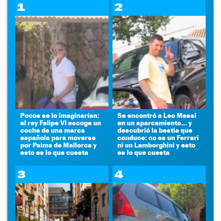
1
2
Pocos se lo imaginarían:
Se encontró a Leo Messi
el rey Felipe VI escoge un
en un aparcamiento... y
coche de una marca
descubrió la bestia que
española para moverse
conduce: no es un Ferrari
por Palma de Mallorca y
ni un Lamborghini y esto
esto es lo que cuesta
es lo que cuesta
3
4