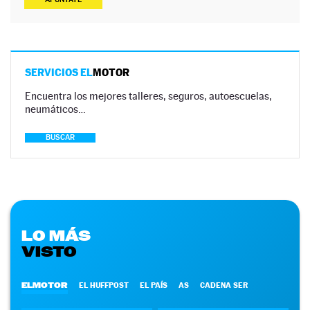
SERVICIOS EL
MOTOR
Encuentra los mejores talleres, seguros, autoescuelas,
neumáticos…
BUSCAR
LO MÁS
VISTO
ELMOTOR
EL HUFFPOST
EL PAÍS
AS
CADENA SER