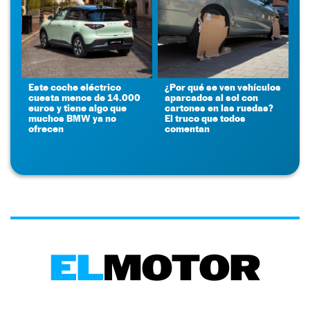
Este coche eléctrico
¿Por qué se ven vehículos
cuesta menos de 14.000
aparcados al sol con
euros y tiene algo que
cartones en las ruedas?
muchos BMW ya no
El truco que todos
ofrecen
comentan