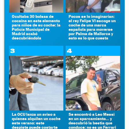
Ocultaba 30 bolsas de
Pocos se lo imaginarían:
cocaína en este elemento
el rey Felipe VI escoge un
para niños de su coche: la
coche de una marca
Policía Municipal de
española para moverse
Madrid acabó
por Palma de Mallorca y
descubriéndola
esto es lo que cuesta
3
4
La OCU lanza un aviso a
Se encontró a Leo Messi
quienes alquilen un coche
en un aparcamiento... y
este verano: este
descubrió la bestia que
despiste puede costarte
conduce: no es un Ferrari