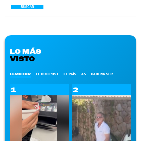
BUSCAR
LO MÁS
VISTO
ELMOTOR
EL HUFFPOST
EL PAÍS
AS
CADENA SER
1
2