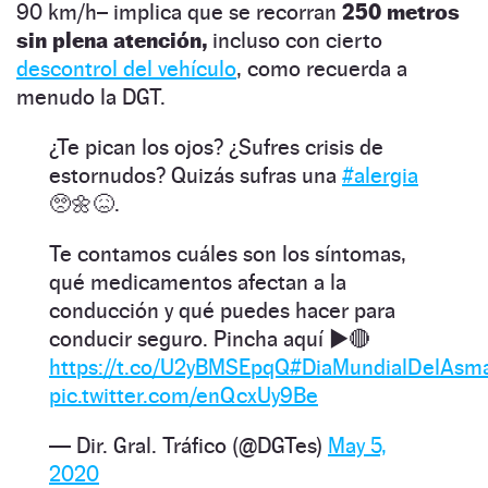
90 km/h– implica que se recorran
250 metros
sin plena atención,
incluso con cierto
descontrol del vehículo
, como recuerda a
menudo la DGT.
¿Te pican los ojos? ¿Sufres crisis de
estornudos? Quizás sufras una
#alergia
🥺🌼😖.
Te contamos cuáles son los síntomas,
qué medicamentos afectan a la
conducción y qué puedes hacer para
conducir seguro. Pincha aquí ▶️🔴
https://t.co/U2yBMSEpqQ
#DiaMundialDelAsm
pic.twitter.com/enQcxUy9Be
— Dir. Gral. Tráfico (@DGTes)
May 5,
2020