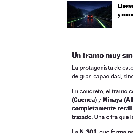
Líneas
y econ
Un tramo muy sin
La protagonista de est
de gran capacidad, sin
En concreto, el tramo 
(Cuenca)
y
Minaya (Al
completamente rectil
trazado. Una cifra que l
La
N-301
, que forma pa