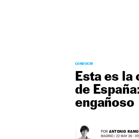
NEWSLETTER
SÍGUENOS
CONDUCIR
Esta es la
de España
engañoso
ANTONIO RAMO
POR
MADRID |
22 MAY 26 - 05