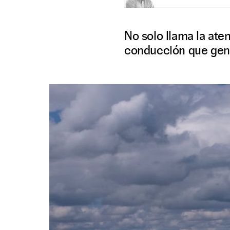
No solo llama la ate
conducción que gen