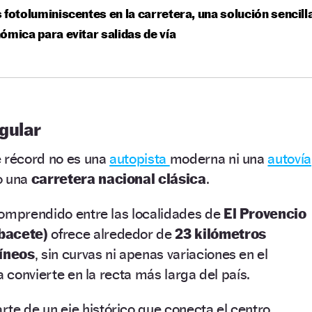
 fotoluminiscentes en la carretera, una solución sencill
ómica para evitar salidas de vía
gular
e récord no es una
autopista
moderna ni una
autovía
o una
carretera nacional clásica
.
comprendido entre las localidades de
El Provencio
bacete)
ofrece alrededor de
23 kilómetros
íneos
, sin curvas ni apenas variaciones en el
a convierte en la recta más larga del país.
rte de un eje histórico que conecta el centro