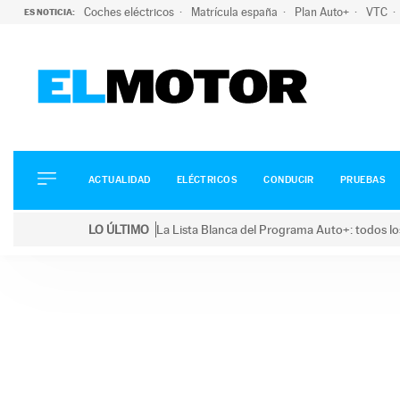
Coches eléctricos
Matrícula españa
Plan Auto+
VTC
ES NOTICIA:
ACTUALIDAD
ELÉCTRICOS
CONDUCIR
ACTUALIDAD
ELÉCTRICOS
CONDUCIR
PRUEBAS
PRUEBAS
Saltar
VIRALES
LO ÚLTIMO
La Lista Blanca del Programa Auto+: todos lo
al
PODCAST
LO ÚLTIMO
La Lista Blanca del Programa Auto+: todos los coc
contenido
MOTOS
TECNOLOGÍA
SUPERCOCHES
MOTORTV
PREMIOS
SERVICIOS