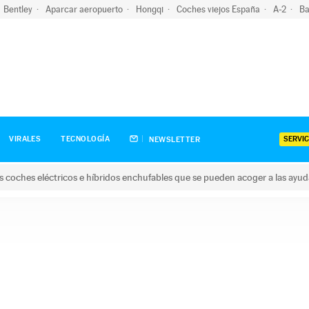
Bentley
Aparcar aeropuerto
Hongqi
Coches viejos España
A-2
Ba
SERVIC
VIRALES
TECNOLOGÍA
NEWSLETTER
s coches eléctricos e híbridos enchufables que se pueden acoger a las ayu
hes eléctricos e híbridos enchufables que se pueden acoger a la