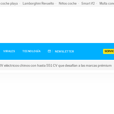
 coche playa
Lamborghini Revuelto
Niños coche
Smart #2
Multa con
SERVIC
VIRALES
TECNOLOGÍA
NEWSLETTER
V eléctricos chinos con hasta 551 CV que desafían a las marcas prémium
tricos chinos con hasta 551 CV que desafían a las marcas prém