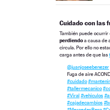
Cuidado con las 
También puede ocurrir 
perdiendo
a causa de
circula. Por ello no est
carga antes de que las
@juanjoseebenezer
Fuga de aire ACON
#cuidado
#manteni
#tallermecanico
#c
#Viral
#vehiculos
#a
#cajadecambios
#
#MercedesBenz
#C