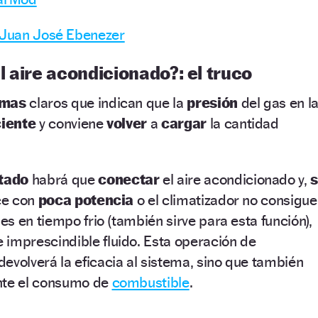
– Juan José Ebenezer
 aire acondicionado?: el truco
omas
claros que indican que la
presión
del gas en l
ciente
y conviene
volver
a
cargar
la cantidad
tado
habrá que
conectar
el aire acondicionado y,
s
ace con
poca potencia
o el climatizador no consigue
les en tiempo frio (también sirve para esta función),
 imprescindible fluido. Esta operación de
devolverá la eficacia al sistema, sino que también
nte el consumo de
combustible
.