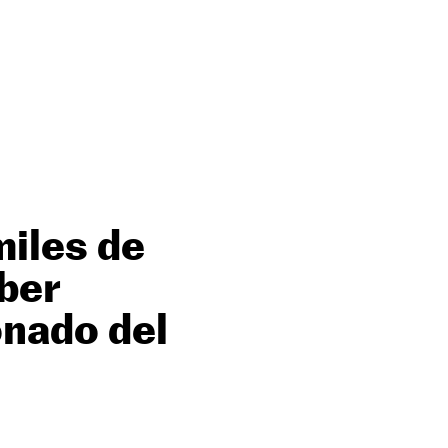
miles de
ber
onado del