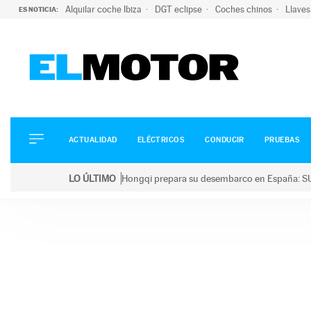
Alquilar coche Ibiza
DGT eclipse
Coches chinos
Llaves
ES NOTICIA:
ACTUALIDAD
ELÉCTRICOS
CONDUCIR
ACTUALIDAD
ELÉCTRICOS
CONDUCIR
PRUEBAS
PRUEBAS
Saltar
VIRALES
LO ÚLTIMO
Hongqi prepara su desembarco en España: SU
al
PODCAST
LO ÚLTIMO
Hongqi prepara su desembarco en España: SUV eléc
contenido
MOTOS
TECNOLOGÍA
SUPERCOCHES
MOTORTV
PREMIOS
SERVICIOS