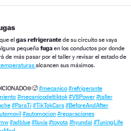
fugas
que el
gas refrigerante
de su circuito se vaya
 alguna pequeña
fuga
en los conductos por donde
ará de más pasar por el taller y revisar el estado de
temperaturas
alcancen sus máximos.
DICIONADO❄️🥵
#mecanico
#refrigerante
miento
#mecanicodeltiktok
#V8Power
#taller
oche
#ParaTi
#TikTokCars
#BeforeAndAfter
utomovil
#automocion
#reparaciones
bmw
#adblue
#lluvia
#toyota
#hyundai
#TuningLife
arMod