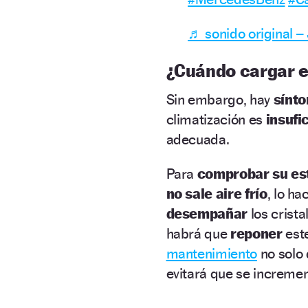
♬ sonido original 
¿Cuándo cargar el
Sin embargo, hay
sínt
climatización es
insufi
adecuada.
Para
comprobar su es
no sale aire frío
, lo h
desempañar
los crista
habrá que
reponer
este
mantenimiento
no solo 
evitará que se increme