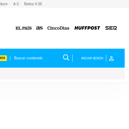
ducir
A-2
Baliza V-16
IOS
INICIAR SESIÓN
ium