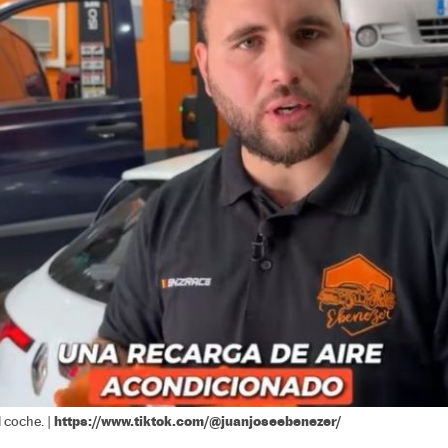
https://www.tiktok.com/@juanjoseebenezer/
 coche. |