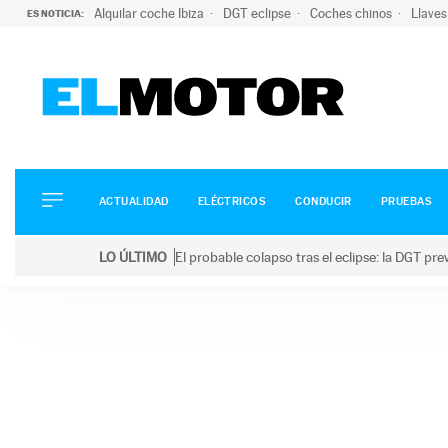
Alquilar coche Ibiza
DGT eclipse
Coches chinos
Llaves
ES NOTICIA:
ACTUALIDAD
ELÉCTRICOS
CONDUCIR
ACTUALIDAD
ELÉCTRICOS
CONDUCIR
PRUEBAS
PRUEBAS
Saltar
VIRALES
LO ÚLTIMO
El probable colapso tras el eclipse: la DGT p
al
PODCAST
LO ÚLTIMO
El probable colapso tras el eclipse: la DGT prevé u
contenido
MOTOS
TECNOLOGÍA
SUPERCOCHES
MOTORTV
PREMIOS
SERVICIOS