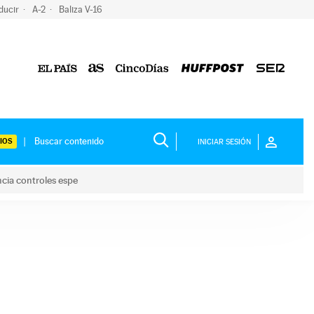
ducir
A-2
Baliza V-16
IOS
INICIAR SESIÓN
ncia controles espe
 y anuncia controles espe