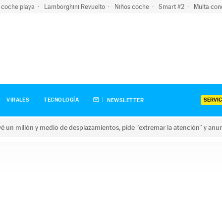
 coche playa
Lamborghini Revuelto
Niños coche
Smart #2
Multa con
SERVIC
VIRALES
TECNOLOGÍA
NEWSLETTER
revé un millón y medio de desplazamientos, pide “extremar la atención” y anu
n millón y medio de desplazamientos, pide “extremar la atención”