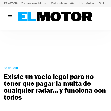
Coches eléctricos
Matrícula españa
Plan Auto+
VTC
ES NOTICIA:
LO ÚLTIMO
La Lista Blanca del Programa Auto+: todos los coches eléct
LO ÚLTIMO
La Lista Blanca del Programa Auto+: todos los coches eléctr
ACTUALIDAD
ELÉCTRICOS
CONDUCIR
PRUEBAS
Saltar
VIRALES
al
CONDUCIR
PODCAST
contenido
Existe un vacío legal para no
MOTOS
tener que pagar la multa de
TECNOLOGÍA
cualquier radar… y funciona con
SUPERCOCHES
MOTORTV
todos
PREMIOS
SERVICIOS