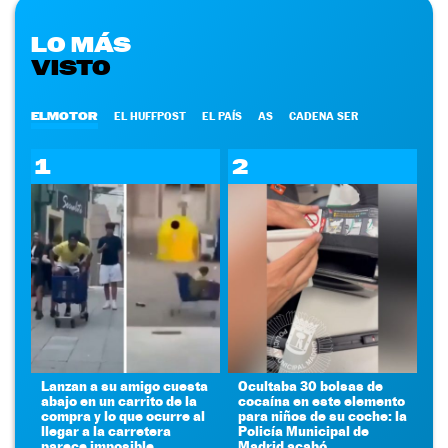
LO MÁS
VISTO
ELMOTOR
EL HUFFPOST
EL PAÍS
AS
CADENA SER
1
2
Lanzan a su amigo cuesta
Ocultaba 30 bolsas de
abajo en un carrito de la
cocaína en este elemento
compra y lo que ocurre al
para niños de su coche: la
llegar a la carretera
Policía Municipal de
parece imposible
Madrid acabó