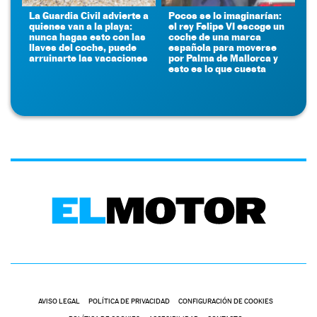
La Guardia Civil advierte a
Pocos se lo imaginarían:
quienes van a la playa:
el rey Felipe VI escoge un
nunca hagas esto con las
coche de una marca
llaves del coche, puede
española para moverse
arruinarte las vacaciones
por Palma de Mallorca y
esto es lo que cuesta
AVISO LEGAL
POLÍTICA DE PRIVACIDAD
CONFIGURACIÓN DE COOKIES