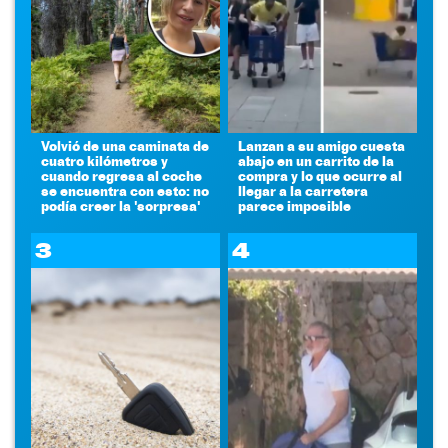
Volvió de una caminata de
Lanzan a su amigo cuesta
cuatro kilómetros y
abajo en un carrito de la
cuando regresa al coche
compra y lo que ocurre al
se encuentra con esto: no
llegar a la carretera
podía creer la 'sorpresa'
parece imposible
3
4