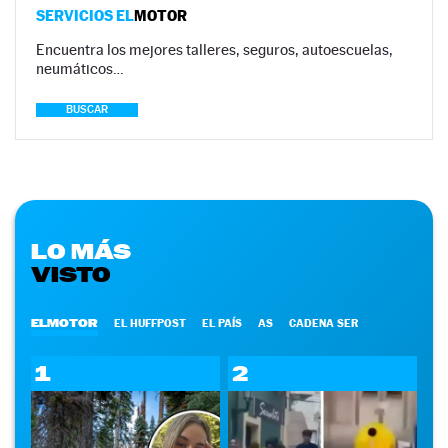
SERVICIOS EL
MOTOR
Encuentra los mejores talleres, seguros, autoescuelas,
neumáticos…
BUSCAR
LO MÁS
VISTO
ELMOTOR
EL HUFFPOST
EL PAÍS
AS
CADENA SER
1
2