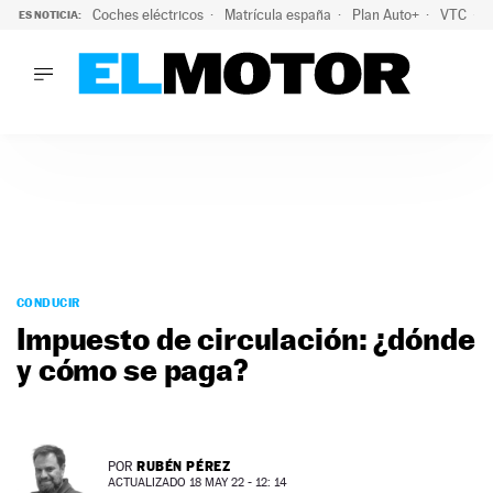
Coches eléctricos
Matrícula españa
Plan Auto+
VTC
ES NOTICIA:
LO ÚLTIMO
La Lista Blanca del Programa Auto+: todos los coches eléct
LO ÚLTIMO
La Lista Blanca del Programa Auto+: todos los coches eléctr
ACTUALIDAD
ELÉCTRICOS
CONDUCIR
PRUEBAS
Saltar
VIRALES
al
CONDUCIR
PODCAST
contenido
Impuesto de circulación: ¿dónde
MOTOS
y cómo se paga?
TECNOLOGÍA
SUPERCOCHES
MOTORTV
PREMIOS
RUBÉN PÉREZ
POR
SERVICIOS
ACTUALIZADO 18 MAY 22 - 12: 14