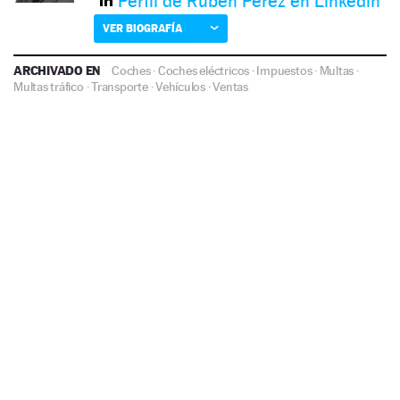
Perfil de Rubén Pérez en Linkedin
VER BIOGRAFÍA
ARCHIVADO EN
Coches
·
Coches eléctricos
·
Impuestos
·
Multas
·
Multas tráfico
·
Transporte
·
Vehículos
·
Ventas