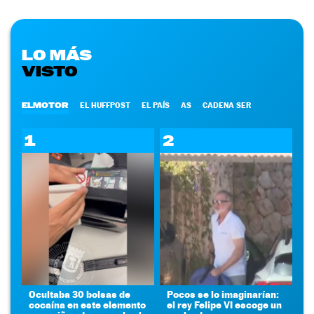
LO MÁS
VISTO
ELMOTOR
EL HUFFPOST
EL PAÍS
AS
CADENA SER
1
2
Ocultaba 30 bolsas de
Pocos se lo imaginarían:
cocaína en este elemento
el rey Felipe VI escoge un