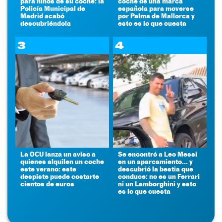
para niños de su coche: la
coche de una marca
Policía Municipal de
española para moverse
Madrid acabó
por Palma de Mallorca y
descubriéndola
esto es lo que cuesta
3
4
La OCU lanza un aviso a
Se encontró a Leo Messi
quienes alquilen un coche
en un aparcamiento... y
este verano: este
descubrió la bestia que
despiste puede costarte
conduce: no es un Ferrari
cientos de euros
ni un Lamborghini y esto
es lo que cuesta