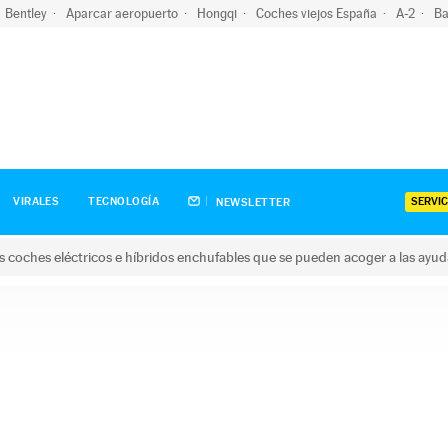
Bentley
Aparcar aeropuerto
Hongqi
Coches viejos España
A-2
Ba
SERVIC
VIRALES
TECNOLOGÍA
NEWSLETTER
s coches eléctricos e híbridos enchufables que se pueden acoger a las ayu
hes eléctricos e híbridos enchufables que se pueden acoger a la