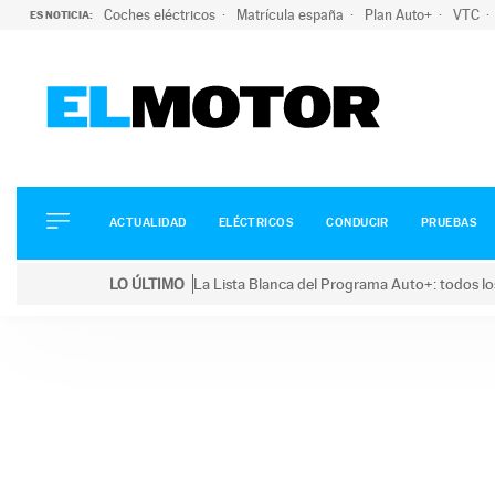
Coches eléctricos
Matrícula españa
Plan Auto+
VTC
ES NOTICIA:
ACTUALIDAD
ELÉCTRICOS
CONDUCIR
ACTUALIDAD
ELÉCTRICOS
CONDUCIR
PRUEBAS
PRUEBAS
Saltar
VIRALES
LO ÚLTIMO
La Lista Blanca del Programa Auto+: todos lo
al
PODCAST
LO ÚLTIMO
La Lista Blanca del Programa Auto+: todos los coc
contenido
MOTOS
TECNOLOGÍA
SUPERCOCHES
MOTORTV
PREMIOS
SERVICIOS