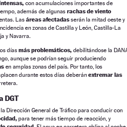
intensas,
con acumulaciones importantes de
 tiempo, además de algunas
rachas de viento
entas.
Las
áreas afectadas
serán la mitad oeste y
incidencia en zonas de Castilla y León, Castilla-La
a y Navarra.
los días
más problemáticos,
debilitándose la DAN
go, aunque se podrían seguir produciendo
as
en amplas zonas del país. Por tanto, los
splacen durante estos días deberán
extremar las
rretera.
la DGT
 la Dirección General de Tráfico para conducir con
ocidad,
para tener más tiempo de reacción, y
 de seguridad.
El agua en carretera obliga al coche