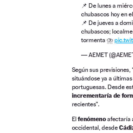
📌 De lunes a miérc
chubascos hoy en el
📌 De jueves a domi
chubascos; localme
tormenta ⛈️
pic.tw
— AEMET (@AEME
Según sus previsiones, 
situándose ya a últimas
portuguesas. Desde esta
incrementaría de for
recientes”.
El
fenómeno
afectaría 
occidental, desde
Cádi