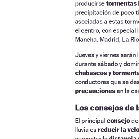
producirse
tormentas 
precipitación de poco
asociadas a estas torm
el centro, con especial 
Mancha, Madrid, La Rioj
Jueves y viernes serán 
durante sábado y domin
chubascos y torment
conductores que se de
precauciones
en la ca
Los consejos de 
El principal
consejo
de
lluvia es
reducir la vel
aumentar la
distancia