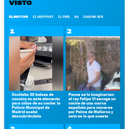
VISTO
ELMOTOR
EL HUFFPOST
EL PAÍS
AS
CADENA SER
1
2
Ocultaba 30 bolsas de
Pocos se lo imaginarían:
cocaína en este elemento
el rey Felipe VI escoge un
para niños de su coche: la
coche de una marca
Policía Municipal de
española para moverse
Madrid acabó
por Palma de Mallorca y
descubriéndola
esto es lo que cuesta
3
4