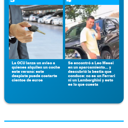
La OCU lanza un aviso a
Se encontró a Leo Messi
quienes alquilen un coche
en un aparcamiento... y
este verano: este
descubrió la bestia que
despiste puede costarte
conduce: no es un Ferrari
cientos de euros
ni un Lamborghini y esto
es lo que cuesta