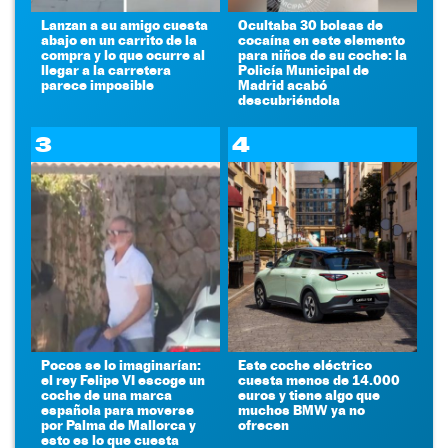
Lanzan a su amigo cuesta
Ocultaba 30 bolsas de
abajo en un carrito de la
cocaína en este elemento
compra y lo que ocurre al
para niños de su coche: la
llegar a la carretera
Policía Municipal de
parece imposible
Madrid acabó
descubriéndola
3
4
Pocos se lo imaginarían:
Este coche eléctrico
el rey Felipe VI escoge un
cuesta menos de 14.000
coche de una marca
euros y tiene algo que
española para moverse
muchos BMW ya no
por Palma de Mallorca y
ofrecen
esto es lo que cuesta