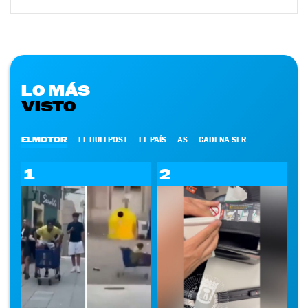
LO MÁS
VISTO
ELMOTOR
EL HUFFPOST
EL PAÍS
AS
CADENA SER
1
2