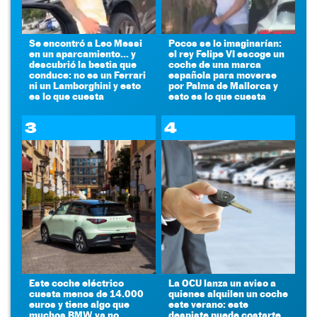
Se encontró a Leo Messi
Pocos se lo imaginarían:
en un aparcamiento... y
el rey Felipe VI escoge un
descubrió la bestia que
coche de una marca
conduce: no es un Ferrari
española para moverse
ni un Lamborghini y esto
por Palma de Mallorca y
es lo que cuesta
esto es lo que cuesta
3
4
Este coche eléctrico
La OCU lanza un aviso a
cuesta menos de 14.000
quienes alquilen un coche
euros y tiene algo que
este verano: este
muchos BMW ya no
despiste puede costarte