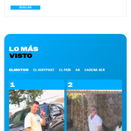
BUSCAR
LO MÁS
VISTO
ELMOTOR
EL HUFFPOST
EL PAÍS
AS
CADENA SER
1
2