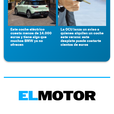
Este coche eléctrico
La OCU lanza un aviso a
cuesta menos de 14.000
quienes alquilen un coche
euros y tiene algo que
este verano: este
muchos BMW ya no
despiste puede costarte
ofrecen
cientos de euros