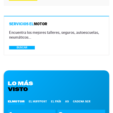
SERVICIOS EL
MOTOR
Encuentra los mejores talleres, seguros, autoescuelas,
neumáticos…
BUSCAR
LO MÁS
VISTO
ELMOTOR
EL HUFFPOST
EL PAÍS
AS
CADENA SER