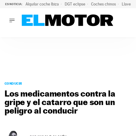
Alquilar coche Ibiza
DGT eclipse
Coches chinos
Llaves 
ES NOTICIA:
LO ÚLTIMO
El probable colapso tras el eclipse: la DGT prevé un millón 
LO ÚLTIMO
El probable colapso tras el eclipse: la DGT prevé un millón 
ACTUALIDAD
ELÉCTRICOS
CONDUCIR
PRUEBAS
Saltar
VIRALES
al
CONDUCIR
PODCAST
contenido
Los medicamentos contra la
MOTOS
gripe y el catarro que son un
TECNOLOGÍA
peligro al conducir
SUPERCOCHES
MOTORTV
PREMIOS
SERVICIOS