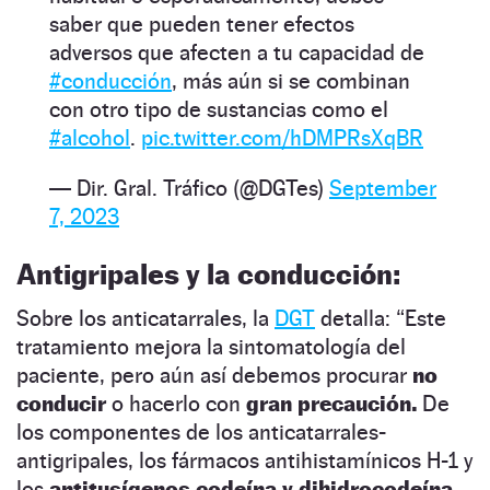
saber que pueden tener efectos
adversos que afecten a tu capacidad de
#conducción
, más aún si se combinan
con otro tipo de sustancias como el
#alcohol
.
pic.twitter.com/hDMPRsXqBR
— Dir. Gral. Tráfico (@DGTes)
September
7, 2023
Antigripales y la conducción:
Sobre los anticatarrales, la
DGT
detalla: “Este
tratamiento mejora la sintomatología del
paciente, pero aún así debemos procurar
no
conducir
o hacerlo con
gran precaución.
De
los componentes de los anticatarrales-
antigripales, los fármacos antihistamínicos H-1 y
los
antitusígenos codeína y dihidrocodeína,