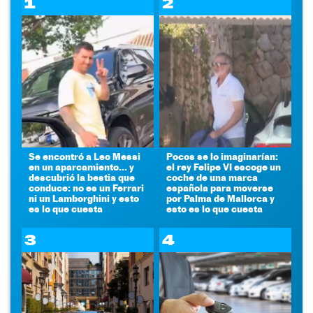
1
2
Se encontró a Leo Messi
Pocos se lo imaginarían:
en un aparcamiento... y
el rey Felipe VI escoge un
descubrió la bestia que
coche de una marca
conduce: no es un Ferrari
española para moverse
ni un Lamborghini y esto
por Palma de Mallorca y
es lo que cuesta
esto es lo que cuesta
3
4