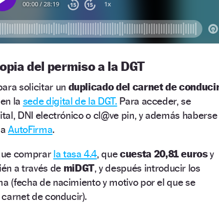
opia del permiso a la DGT
ara solicitar un
duplicado del carnet de conduci
 en la
sede digital de la DGT.
Para acceder, se
gital, DNI electrónico o cl@ve pin, y además haberse
ma
AutoFirma
.
 que comprar
la tasa 4.4
, que
cuesta 20,81 euros
y
én a través de
miDGT
, y después introducir los
ma (fecha de nacimiento y motivo por el que se
l carnet de conducir).