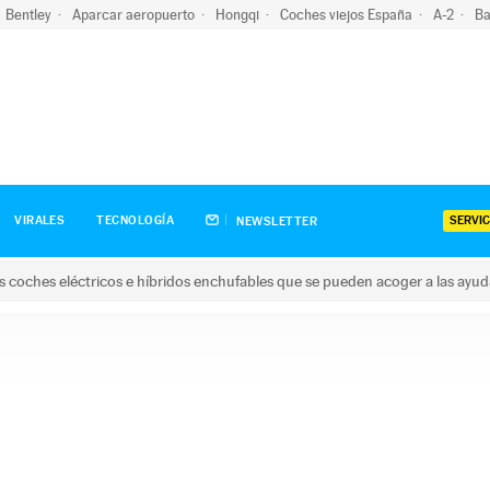
Bentley
Aparcar aeropuerto
Hongqi
Coches viejos España
A-2
Ba
SERVIC
VIRALES
TECNOLOGÍA
NEWSLETTER
s coches eléctricos e híbridos enchufables que se pueden acoger a las ayu
hes eléctricos e híbridos enchufables que se pueden acoger a la