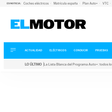
Coches eléctricos
Matrícula españa
Plan Auto+
VTC
ES NOTICIA:
ACTUALIDAD
ELÉCTRICOS
CONDUCIR
ACTUALIDAD
ELÉCTRICOS
CONDUCIR
PRUEBAS
PRUEBAS
Saltar
VIRALES
LO ÚLTIMO
La Lista Blanca del Programa Auto+: todos lo
al
PODCAST
LO ÚLTIMO
La Lista Blanca del Programa Auto+: todos los coc
contenido
MOTOS
TECNOLOGÍA
SUPERCOCHES
MOTORTV
PREMIOS
SERVICIOS