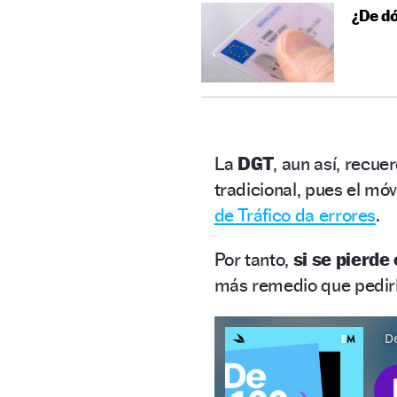
¿De dó
La
DGT
, aun así, recue
tradicional, pues el móv
de Tráfico da errores
.
Por tanto,
si se pierde
más remedio que pedirl