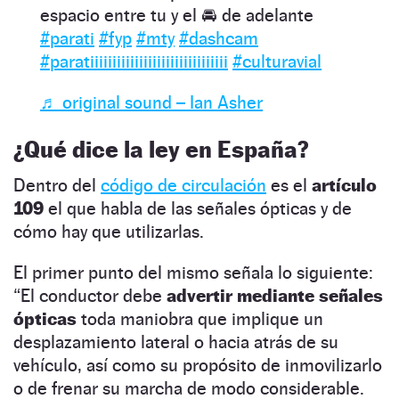
espacio entre tu y el 🚘 de adelante
#parati
#fyp
#mty
#dashcam
#paratiiiiiiiiiiiiiiiiiiiiiiiiiiiiiii
#culturavial
♬ original sound – Ian Asher
¿Qué dice la ley en España?
Dentro del
código de circulación
es el
artículo
109
el que habla de las señales ópticas y de
cómo hay que utilizarlas.
El primer punto del mismo señala lo siguiente:
“El conductor debe
advertir mediante señales
ópticas
toda maniobra que implique un
desplazamiento lateral o hacia atrás de su
vehículo, así como su propósito de inmovilizarlo
o de frenar su marcha de modo considerable.