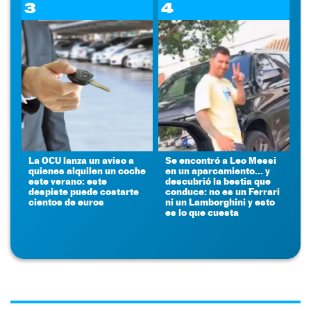
3
4
La OCU lanza un aviso a
Se encontró a Leo Messi
quienes alquilen un coche
en un aparcamiento... y
este verano: este
descubrió la bestia que
despiste puede costarte
conduce: no es un Ferrari
cientos de euros
ni un Lamborghini y esto
es lo que cuesta