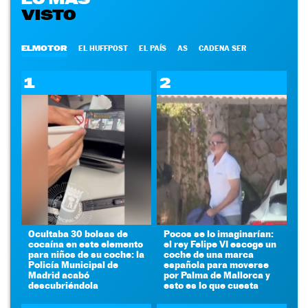
VISTO
ELMOTOR
EL HUFFPOST
EL PAÍS
AS
CADENA SER
1
2
Ocultaba 30 bolsas de
Pocos se lo imaginarían:
cocaína en este elemento
el rey Felipe VI escoge un
para niños de su coche: la
coche de una marca
Policía Municipal de
española para moverse
Madrid acabó
por Palma de Mallorca y
descubriéndola
esto es lo que cuesta