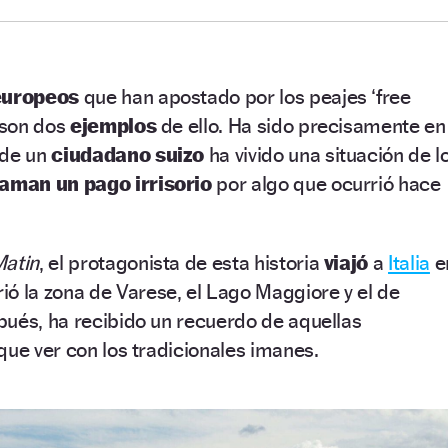
europeos
que han apostado por los peajes ‘free
son dos
ejemplos
de ello. Ha sido precisamente en
nde un
ciudadano suizo
ha vivido una situación de l
laman un pago irrisorio
por algo que ocurrió hace
Matin
, el protagonista de esta historia
viajó
a
Italia
e
rió la zona de Varese, el Lago Maggiore y el de
pués, ha recibido un recuerdo de aquellas
que ver con los tradicionales imanes.