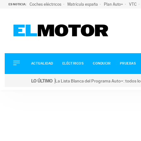
Coches eléctricos
Matrícula españa
Plan Auto+
VTC
ES NOTICIA:
ACTUALIDAD
ELÉCTRICOS
CONDUCIR
ACTUALIDAD
ELÉCTRICOS
CONDUCIR
PRUEBAS
PRUEBAS
Saltar
VIRALES
LO ÚLTIMO
La Lista Blanca del Programa Auto+: todos lo
al
PODCAST
LO ÚLTIMO
La Lista Blanca del Programa Auto+: todos los coc
contenido
MOTOS
TECNOLOGÍA
SUPERCOCHES
MOTORTV
PREMIOS
SERVICIOS