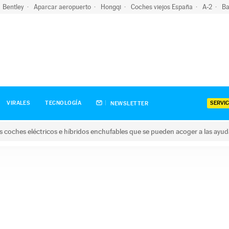
Bentley
Aparcar aeropuerto
Hongqi
Coches viejos España
A-2
Ba
SERVIC
VIRALES
TECNOLOGÍA
NEWSLETTER
s coches eléctricos e híbridos enchufables que se pueden acoger a las ayu
hes eléctricos e híbridos enchufables que se pueden acoger a la