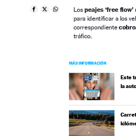
Los
peajes ‘free flow’
para identificar a los v
correspondiente
cobro
tráfico.
MÁS INFORMACIÓN
Este t
la aut
Carret
kilóme