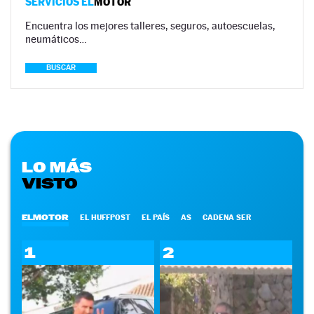
SERVICIOS EL
MOTOR
Encuentra los mejores talleres, seguros, autoescuelas,
neumáticos…
BUSCAR
LO MÁS
VISTO
ELMOTOR
EL HUFFPOST
EL PAÍS
AS
CADENA SER
1
2