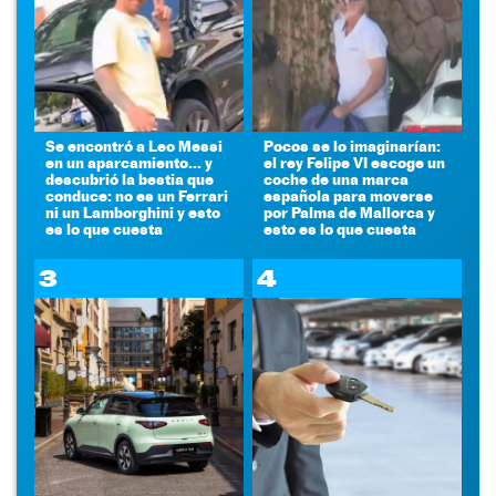
Se encontró a Leo Messi
Pocos se lo imaginarían:
en un aparcamiento... y
el rey Felipe VI escoge un
descubrió la bestia que
coche de una marca
conduce: no es un Ferrari
española para moverse
ni un Lamborghini y esto
por Palma de Mallorca y
es lo que cuesta
esto es lo que cuesta
3
4