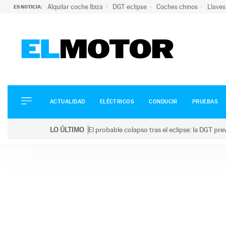
Alquilar coche Ibiza
DGT eclipse
Coches chinos
Llaves
ES NOTICIA:
ACTUALIDAD
ELÉCTRICOS
CONDUCIR
ACTUALIDAD
ELÉCTRICOS
CONDUCIR
PRUEBAS
PRUEBAS
Saltar
VIRALES
LO ÚLTIMO
El probable colapso tras el eclipse: la DGT p
al
PODCAST
LO ÚLTIMO
El probable colapso tras el eclipse: la DGT prevé u
contenido
MOTOS
TECNOLOGÍA
SUPERCOCHES
MOTORTV
PREMIOS
SERVICIOS