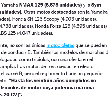
la Yamaha
NMAX 125 (8.878 unidades)
y la
Sym
unidades).
Otras motos destacadas son la Yamaha
des), Honda SH 125 Scoopy (4.903 unidades),
(4.738 unidades), Honda Forza 125 (4.695 unidades)
ABS 125 (4.047 unidades).
nte, no son las únicas
motocicletas
que se pueden
 de conducir B. También los modelos de marchas d
logadas como triciclos, con una oferta en el
mplia. Las motos de tres ruedas, en efecto,
el carné B, pero el reglamento hace un pequeño
nto.
“Hasta los veintiún años cumplidos no
 triciclos de motor cuya potencia máxima
s 20 CV]”.