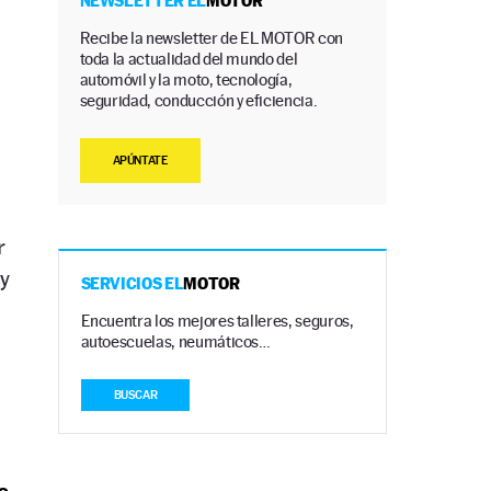
NEWSLETTER EL
MOTOR
Recibe la newsletter de EL MOTOR con
toda la actualidad del mundo del
automóvil y la moto, tecnología,
seguridad, conducción y eficiencia.
APÚNTATE
r
y
SERVICIOS EL
MOTOR
Encuentra los mejores talleres, seguros,
autoescuelas, neumáticos…
BUSCAR
s