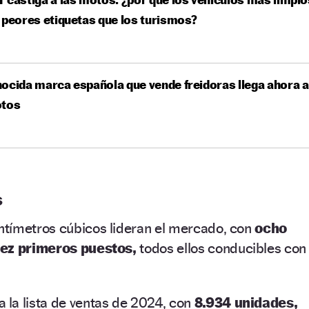
 peores etiquetas que los turismos?
ocida marca española que vende freidoras llega ahora a
otos
s
tímetros cúbicos lideran el mercado, con
ocho
iez primeros puestos,
todos ellos conducibles con
 la lista de ventas de 2024, con
8.934 unidades,