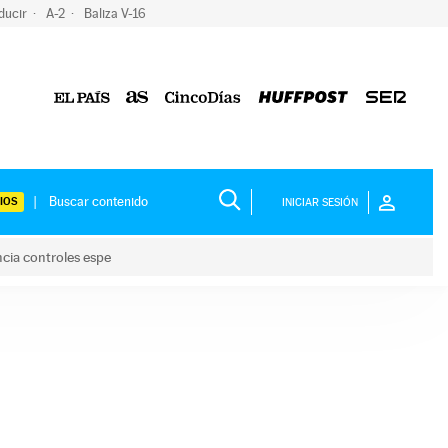
ducir
A-2
Baliza V-16
IOS
INICIAR SESIÓN
ncia controles espe
 y anuncia controles espe