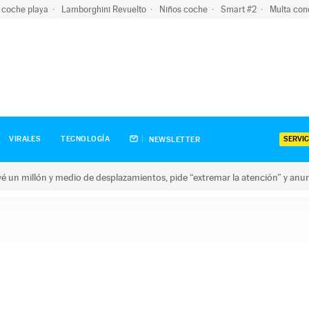
 coche playa
Lamborghini Revuelto
Niños coche
Smart #2
Multa con
SERVIC
VIRALES
TECNOLOGÍA
NEWSLETTER
revé un millón y medio de desplazamientos, pide “extremar la atención” y anu
n millón y medio de desplazamientos, pide “extremar la atención”