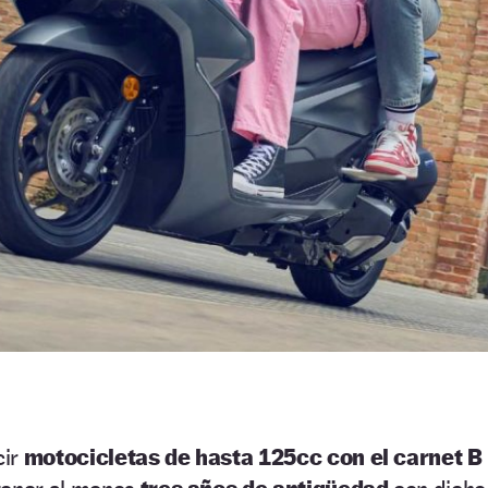
cir
motocicletas de hasta 125cc con el carnet B