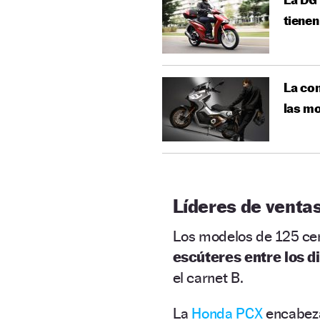
tienen
La con
las m
Líderes de venta
Los modelos de 125 cen
escúteres entre los d
el carnet B.
La
Honda PCX
encabeza