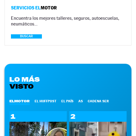
SERVICIOS EL
MOTOR
Encuentra los mejores talleres, seguros, autoescuelas,
neumáticos…
BUSCAR
LO MÁS
VISTO
ELMOTOR
EL HUFFPOST
EL PAÍS
AS
CADENA SER
1
2