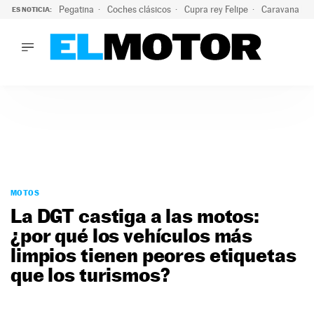
Pegatina
Coches clásicos
Cupra rey Felipe
Caravana lig
ES NOTICIA:
LO ÚLTIMO
¿Conocías esta pegatina de moda?: puede salvar tu coche d
LO ÚLTIMO
¿Conocías esta pegatina de moda?: puede salvar tu coche de
ACTUALIDAD
ELÉCTRICOS
CONDUCIR
PRUEBAS
Saltar
VIRALES
al
MOTOS
PODCAST
contenido
La DGT castiga a las motos:
MOTOS
¿por qué los vehículos más
TECNOLOGÍA
limpios tienen peores etiquetas
SUPERCOCHES
MOTORTV
que los turismos?
PREMIOS
SERVICIOS