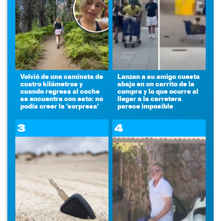
Volvió de una caminata de
Lanzan a su amigo cuesta
cuatro kilómetros y
abajo en un carrito de la
cuando regresa al coche
compra y lo que ocurre al
se encuentra con esto: no
llegar a la carretera
podía creer la 'sorpresa'
parece imposible
3
4