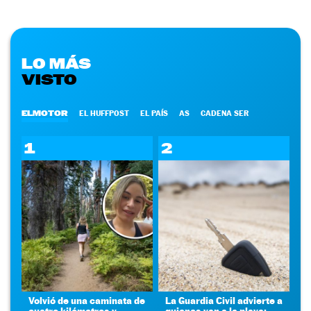
LO MÁS
VISTO
ELMOTOR
EL HUFFPOST
EL PAÍS
AS
CADENA SER
1
2
Volvió de una caminata de
La Guardia Civil advierte a
cuatro kilómetros y
quienes van a la playa: