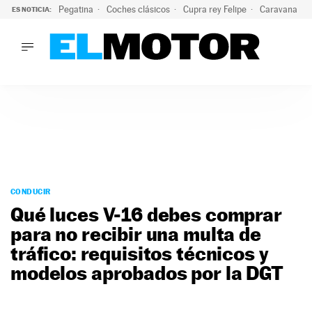
Pegatina
Coches clásicos
Cupra rey Felipe
Caravana lig
ES NOTICIA:
LO ÚLTIMO
El hiperdeportivo que desafía todas las tendencias: V12 a
LO ÚLTIMO
El hiperdeportivo que desafía todas las tendencias: V12 at
ACTUALIDAD
ELÉCTRICOS
CONDUCIR
PRUEBAS
Saltar
VIRALES
al
CONDUCIR
PODCAST
contenido
Qué luces V-16 debes comprar
MOTOS
para no recibir una multa de
TECNOLOGÍA
tráfico: requisitos técnicos y
SUPERCOCHES
MOTORTV
modelos aprobados por la DGT
PREMIOS
SERVICIOS