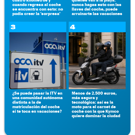
cuando regresa al coche
nunca hagas esto con las
se encuentra con esto: no
llaves del coche, puede
podía creer la 'sorpresa'
arruinarte las vacaciones
3
4
¿Se puede pasar la ITV en
Menos de 2.500 euros,
una comunidad autónoma
más segura y
distinta a la de
tecnológica: así es la
matriculación del coche
moto para el carnet de
si te toca en vacaciones?
coche con la que Kymco
quiere dominar la ciudad