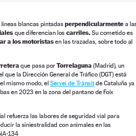
 líneas blancas pintadas
perpendicularmente
a la
iales
que diferencian los
carriles.
Su cometido es
ar a los motoristas
en las trazadas, sobre todo al
rretera
que pasa por
Torrelaguna
(Madrid), un
l que la Dirección General de Tráfico (DGT) está
Del mismo modo, el
Servei de Trànsit
de Cataluña ya
bas en 2023 en la zona del pantano de Foix
ial refuerza las labores de seguridad vial para
ducir la siniestralidad con animales en las
 NA-134