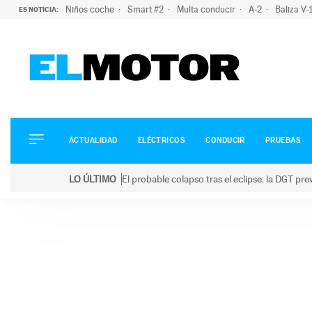
Niños coche
Smart #2
Multa conducir
A-2
Baliza V
ES NOTICIA:
ACTUALIDAD
ELÉCTRICOS
CONDUCIR
ACTUALIDAD
ELÉCTRICOS
CONDUCIR
PRUEBAS
PRUEBAS
Saltar
VIRALES
LO ÚLTIMO
El probable colapso tras el eclipse: la DGT p
al
PODCAST
LO ÚLTIMO
El probable colapso tras el eclipse: la DGT prevé u
contenido
MOTOS
TECNOLOGÍA
SUPERCOCHES
MOTORTV
PREMIOS
SERVICIOS