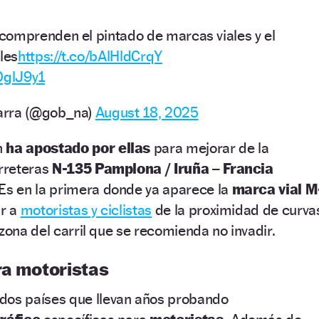
comprenden el pintado de marcas viales y el
les
https://t.co/bAlHldCrqY
0glJ9y1
arra (@gob_na)
August 18, 2025
n
ha apostado por ellas
para mejorar de la
rreteras
N-135 Pamplona / Iruña – Francia
Es en la primera donde ya aparece la
marca vial M
ir a
motoristas y ciclistas
de la proximidad de curva
zona del carril que se recomienda no invadir.
ra motoristas
dos países que llevan años probando