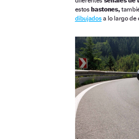
diferentes
señales de 
estos
bastones,
tambié
dibujados
a lo largo de c