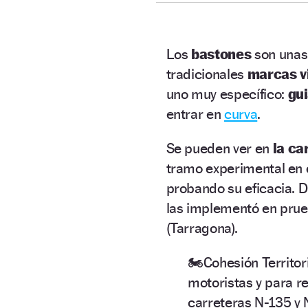
Los
bastones
son unas
tradicionales
marcas v
uno muy específico:
gui
entrar en
curva
.
Se pueden ver en
la ca
tramo experimental en e
probando su eficacia. 
las implementó en prue
(Tarragona).
🏍️Cohesión Territor
motoristas y para re
carreteras N-135 y