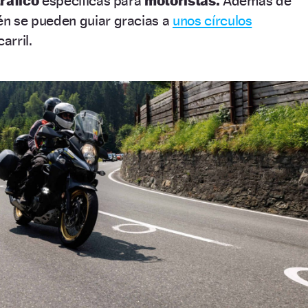
tráfico
específicas para
motoristas.
Además de
n se pueden guiar gracias a
unos círculos
arril.