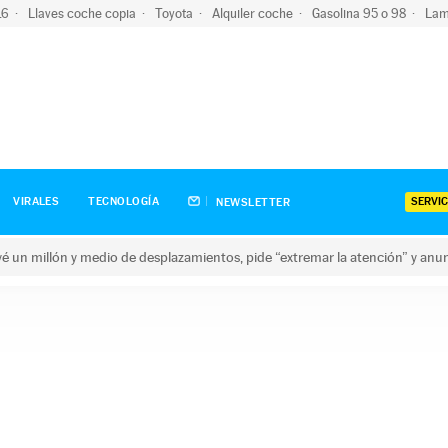
-16
Llaves coche copia
Toyota
Alquiler coche
Gasolina 95 o 98
Lam
SERVIC
VIRALES
TECNOLOGÍA
NEWSLETTER
revé un millón y medio de desplazamientos, pide “extremar la atención” y anu
n millón y medio de desplazamientos, pide “extremar la atención”