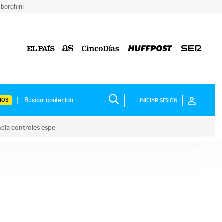
borghini
IOS
INICIAR SESIÓN
ncia controles espe
 y anuncia controles espe