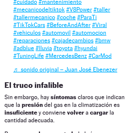
#cuidado
#mantenimiento
#mecanicodeltiktok
#V8Power
#taller
#tallermecanico
#coche
#ParaTi
#TikTokCars
#BeforeAndAfter
#Viral
#vehiculos
#automovil
#automocion
#reparaciones
#cajadecambios
#bmw
#adblue
#lluvia
#toyota
#hyundai
#TuningLife
#MercedesBenz
#CarMod
♬ sonido original – Juan José Ebenezer
El truco infalible
Sin embargo, hay
síntomas
claros que indican
que la
presión
del gas en la climatización es
insuficiente
y conviene
volver
a
cargar
la
cantidad adecuada.