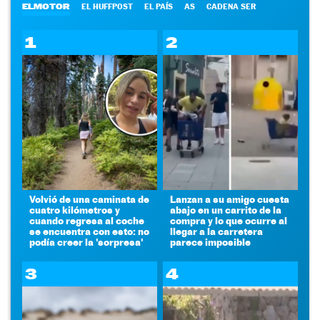
ELMOTOR
EL HUFFPOST
EL PAÍS
AS
CADENA SER
1
2
Volvió de una caminata de
Lanzan a su amigo cuesta
cuatro kilómetros y
abajo en un carrito de la
cuando regresa al coche
compra y lo que ocurre al
se encuentra con esto: no
llegar a la carretera
podía creer la 'sorpresa'
parece imposible
3
4