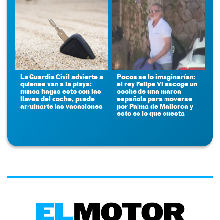
La Guardia Civil advierte a
Pocos se lo imaginarían:
quienes van a la playa:
el rey Felipe VI escoge un
nunca hagas esto con las
coche de una marca
llaves del coche, puede
española para moverse
arruinarte las vacaciones
por Palma de Mallorca y
esto es lo que cuesta