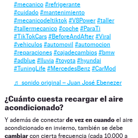
#mecanico
#refrigerante
#cuidado
#mantenimiento
#mecanicodeltiktok
#V8Power
#taller
#tallermecanico
#coche
#ParaTi
#TikTokCars
#BeforeAndAfter
#Viral
#vehiculos
#automovil
#automocion
#reparaciones
#cajadecambios
#bmw
#adblue
#lluvia
#toyota
#hyundai
#TuningLife
#MercedesBenz
#CarMod
♬ sonido original – Juan José Ebenezer
¿Cuánto cuesta recargar el aire
acondicionado?
Y además de conectar
de vez en cuando
el aire
acondicionado en invierno, también se debe
cambiar
con cierta frecuencia (cada 10.000 a