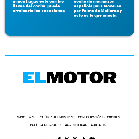
nunca hagas esto con las
coche de una marca
llaves del coche, puede
española para moverse
arruinarte las vacaciones
por Palma de Mallorca y
esto es lo que cuesta
AVISO LEGAL
POLÍTICA DE PRIVACIDAD
CONFIGURACIÓN DE COOKIES
POLÍTICA DE COOKIES
ACCESIBILIDAD
CONTACTO