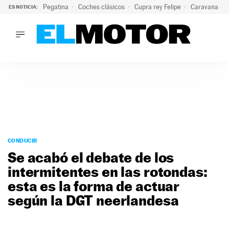
Pegatina
Coches clásicos
Cupra rey Felipe
Caravana lig
ES NOTICIA:
LO ÚLTIMO
¿Conocías esta pegatina de moda?: puede salvar tu coche d
LO ÚLTIMO
¿Conocías esta pegatina de moda?: puede salvar tu coche de
ACTUALIDAD
ELÉCTRICOS
CONDUCIR
PRUEBAS
Saltar
VIRALES
al
CONDUCIR
PODCAST
contenido
Se acabó el debate de los
MOTOS
intermitentes en las rotondas:
TECNOLOGÍA
esta es la forma de actuar
SUPERCOCHES
MOTORTV
según la DGT neerlandesa
PREMIOS
SERVICIOS