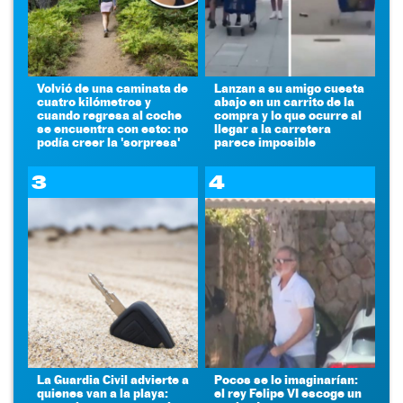
Volvió de una caminata de
Lanzan a su amigo cuesta
cuatro kilómetros y
abajo en un carrito de la
cuando regresa al coche
compra y lo que ocurre al
se encuentra con esto: no
llegar a la carretera
podía creer la 'sorpresa'
parece imposible
3
4
La Guardia Civil advierte a
Pocos se lo imaginarían:
quienes van a la playa:
el rey Felipe VI escoge un