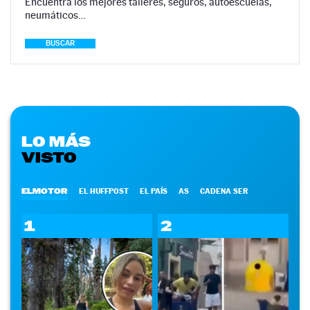
Encuentra los mejores talleres, seguros, autoescuelas,
neumáticos…
BUSCAR
LO MÁS
VISTO
ELMOTOR
EL HUFFPOST
EL PAÍS
AS
CADENA SER
1
2