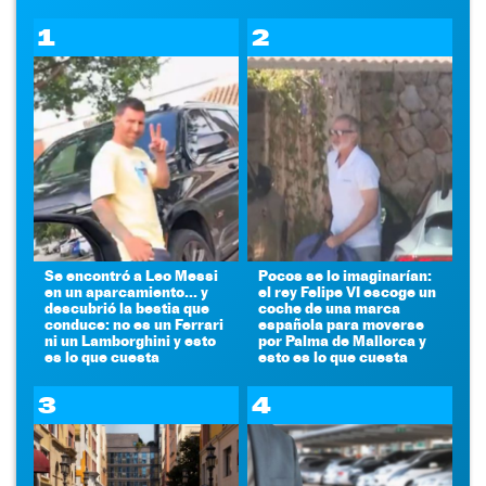
1
2
Se encontró a Leo Messi
Pocos se lo imaginarían:
en un aparcamiento... y
el rey Felipe VI escoge un
descubrió la bestia que
coche de una marca
conduce: no es un Ferrari
española para moverse
ni un Lamborghini y esto
por Palma de Mallorca y
es lo que cuesta
esto es lo que cuesta
3
4