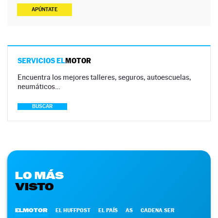
APÚNTATE
SERVICIOS EL
MOTOR
Encuentra los mejores talleres, seguros, autoescuelas,
neumáticos…
BUSCAR
LO MÁS
VISTO
ELMOTOR
EL HUFFPOST
EL PAÍS
AS
CADENA SER