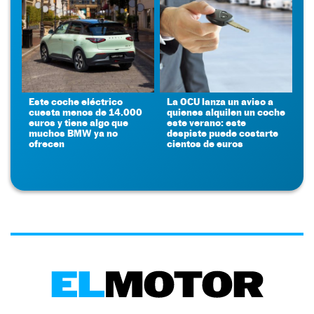
Este coche eléctrico
La OCU lanza un aviso a
cuesta menos de 14.000
quienes alquilen un coche
euros y tiene algo que
este verano: este
muchos BMW ya no
despiste puede costarte
ofrecen
cientos de euros