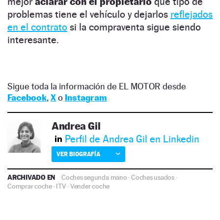
mejor
aclarar con el propietario
qué tipo de
problemas tiene el vehículo y dejarlos
reflejados
en el contrato
si la compraventa sigue siendo
interesante.
Sigue toda la información de EL MOTOR desde
Facebook
,
X
o
Instagram
Andrea Gil
Perfil de Andrea Gil en Linkedin
VER BIOGRAFÍA
ARCHIVADO EN
Coches segunda mano
·
Coches usados
·
Comprar coche
·
ITV
·
Vender coche